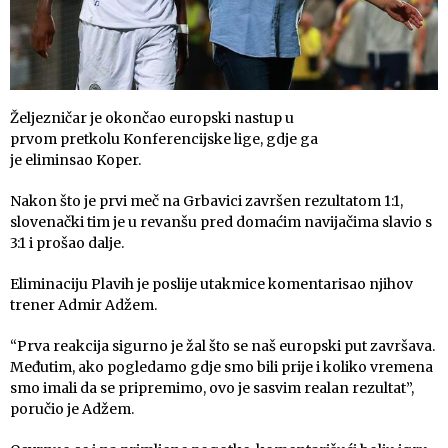
Željezničar je okončao europski nastup u
prvom pretkolu Konferencijske lige, gdje ga
je eliminsao Koper.
Nakon što je prvi meč na Grbavici završen rezultatom 1:1,
slovenački tim je u revanšu pred domaćim navijačima slavio s
3:1 i prošao dalje.
Eliminaciju Plavih je poslije utakmice komentarisao njihov
trener Admir Adžem.
“Prva reakcija sigurno je žal što se naš europski put završava.
Međutim, ako pogledamo gdje smo bili prije i koliko vremena
smo imali da se pripremimo, ovo je sasvim realan rezultat”,
poručio je Adžem.