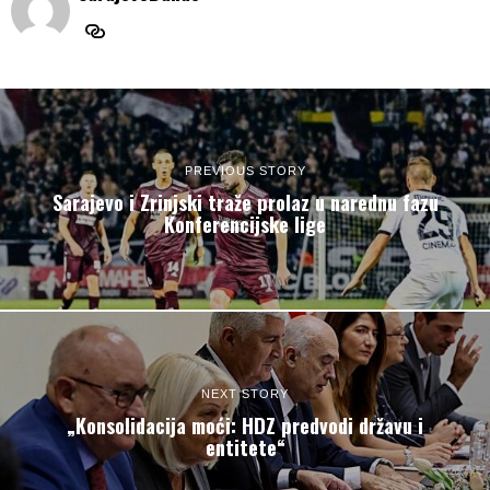
PREVIOUS STORY
Sarajevo i Zrinjski traže prolaz u narednu fazu
Konferencijske lige
NEXT STORY
„Konsolidacija moći: HDZ predvodi državu i
entitete“