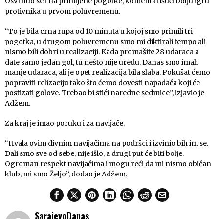
Osvrnuo se i na primljene pogotke, komentarišući bolju igru
protivnika u prvom poluvremenu.
“To je bila crna rupa od 10 minuta u kojoj smo primili tri
pogotka, u drugom poluvremenu smo mi diktirali tempo ali
nismo bili dobri u realizaciji. Kada promašite 28 udaraca a
date samo jedan gol, tu nešto nije uredu. Danas smo imali
manje udaraca, ali je opet realizacija bila slaba. Pokušat ćemo
popraviti relizaciju tako što ćemo dovesti napadača koji će
postizati golove. Trebao bi stići naredne sedmice”, izjavio je
Adžem.
Za kraj je imao poruku i za navijače.
“Hvala ovim divnim navijačima na podršci i izvinio bih im se.
Dali smo sve od sebe, nije išlo, a drugi put će biti bolje.
Ogroman respekt navijačima i mogu reći da mi nismo običan
klub, mi smo Željo”, dodao je Adžem.
SarajevoDanas