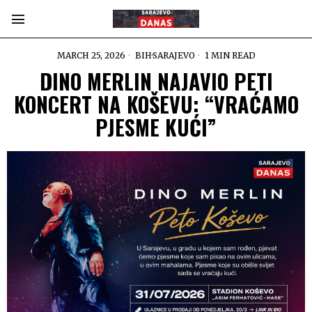
MARCH 25, 2026
BIH
·
SARAJEVO
1 MIN READ
DINO MERLIN NAJAVIO PETI
KONCERT NA KOŠEVU: “VRAĆAMO
PJESME KUĆI”