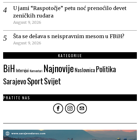
U jami “Raspotočje” petu noć prenoćilo devet
zeničkih rudara
August 9, 2026
Šta se dešava s neispravnim mesom u FBiH?
August 9, 2026
KATEGORIJE
Najnovije
BiH
Politika
Naslovnica
Intervjui
Komentari
Sport
Svijet
Sarajevo
PRATITE NAS