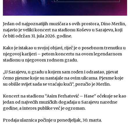
Jedan od najpoznatijih muzičara s ovih prostora, Dino Merlin,
najavio je veliki koncert na stadionu Koševo u Sarajevu, koji
će biti održan 31. jula 2026. godine.
Kako je istakao u svojoj objavi, riječ je o posebnom trenutku u
njegovoj karijeri – petom koncertu na ovom legendarnom
stadionu u njegovom rodnom gradu.
„U Sarajevu, u gradu u kojem sam rođen i odrastao, pjevat
ćemo pjesme koje su nastajale na ovim ulicama. Pjesme koje
su obišle svijet sada se vraćaju kući“, poručio je Merlin.
Koncert na stadionu “Asim Ferhatović – Hase” očekuje se kao
jedan od najvećih muzičkih događaja u Sarajevu naredne
godine, a interes publike već je ogroman.
Prodaja ulaznica počinje u ponedjeljak, 30. marta.