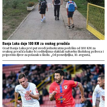
Banja Luka daje 100 KM za svakog prvačića
Grad Banja Luka prvi put uvodi jednokratnu podršku od 100 KM za
svakog prvačića kako bi roditeljima olakšali nabavku školskog pribora i
pripremu djece za polazak u školu. „Od ponedjeljka, 10. avgusta,