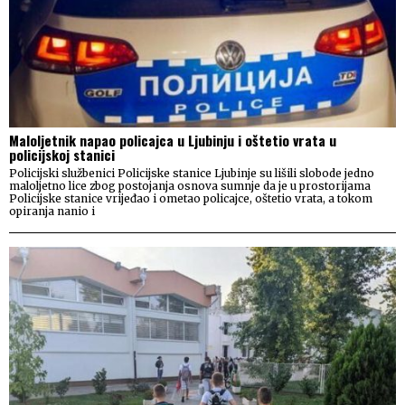
Maloljetnik napao policajca u Ljubinju i oštetio vrata u
policijskoj stanici
Policijski službenici Policijske stanice Ljubinje su lišili slobode jedno
maloljetno lice zbog postojanja osnova sumnje da je u prostorijama
Policijske stanice vrijeđao i ometao policajce, oštetio vrata, a tokom
opiranja nanio i