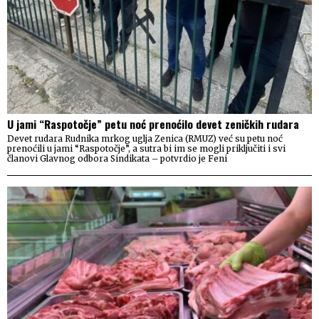
U jami “Raspotočje” petu noć prenoćilo devet zeničkih rudara
Devet rudara Rudnika mrkog uglja Zenica (RMUZ) već su petu noć
prenoćili u jami “Raspotočje”, a sutra bi im se mogli priključiti i svi
članovi Glavnog odbora Sindikata – potvrdio je Feni