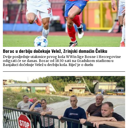
Borac u derbiju dočekuje Velež, Zrinjski domaćin Čeliku
Dvije posljednje utakmice prvog kola WWin lige Bosne i Hercegovine
odigrati će se danas. Borac od 18:30 sati na Gradskom stadionu u
Banjaluci dočekuje Velež u derbiju kola. Riječ je o duelu