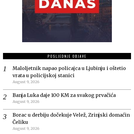
POSLJEDNJE OBJAVE
Maloljetnik napao policajca u Ljubinju i oštetio
vrata u policijskoj stanici
August 9, 2026
Banja Luka daje 100 KM za svakog prvačića
August 9, 2026
Borac u derbiju dočekuje Velež, Zrinjski domaćin
Čeliku
August 9, 2026