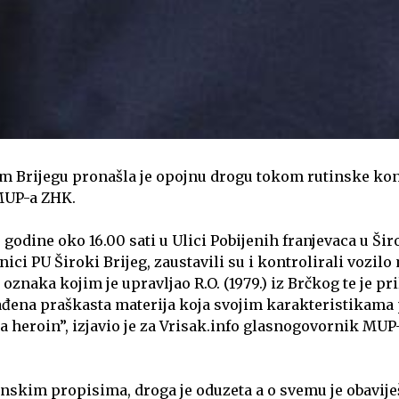
om Brijegu pronašla je opojnu drogu tokom rutinske kon
MUP-a ZHK.
 godine oko 16.00 sati u Ulici Pobijenih franjevaca u Ši
nici PU Široki Brijeg, zaustavili su i kontrolirali vozi
oznaka kojim je upravljao R.O. (1979.) iz Brčkog te je p
đena praškasta materija koja svojim karakteristikama 
a heroin”, izjavio je za Vrisak.info glasnogovornik M
nskim propisima, droga je oduzeta a o svemu je obavij