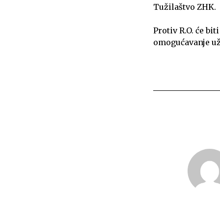
Tužilaštvo ZHK.
Protiv R.O. će b
omogućavanje uži