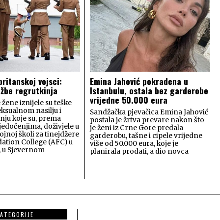
britanskoj vojsci:
Emina Jahović pokradena u
užbe regrutkinja
Istanbulu, ostala bez garderobe
vrijedne 50.000 eura
 žene iznijele su teške
eksualnom nasilju i
Sandžačka pjevačica Emina Jahović
ju koje su, prema
postala je žrtva prevare nakon što
jedočenjima, doživjele u
je ženi iz Crne Gore predala
ojnoj školi za tinejdžere
garderobu, tašne i cipele vrijedne
ation College (AFC) u
više od 50.000 eura, koje je
, u Sjevernom
planirala prodati, a dio novca
ATEGORIJE