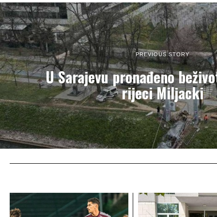
PREVIOUS STORY
U Sarajevu pronađeno beživot
rijeci Miljacki