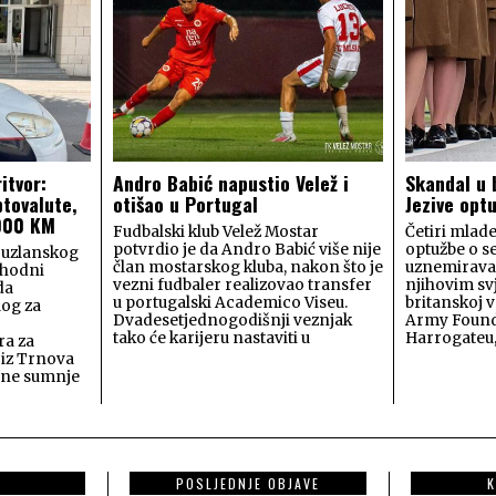
itvor:
Andro Babić napustio Velež i
Skandal u 
ptovalute,
otišao u Portugal
Jezive opt
.000 KM
Fudbalski klub Velež Mostar
Četiri mlade
potvrdio je da Andro Babić više nije
optužbe o s
Tuzlanskog
član mostarskog kluba, nakon što je
uznemiravan
thodni
vezni fudbaler realizovao transfer
njihovim sv
da
u portugalski Academico Viseu.
britanskoj v
log za
Dvadesetjednogodišnji veznjak
Army Found
tako će karijeru nastaviti u
Harrogateu
ra za
 iz Trnova
ane sumnje
POSLJEDNJE OBJAVE
K