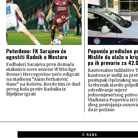
Potvrđeno: FK Sarajevo će
Popoviću predložen pr
ugostiti Radnik u Mostaru
Mislile da ulažu u kri
pa ih prevario za 42
Fudbaleri Sarajeva prvu domaću
utakmicu nove sezone WWin lige
Kantonalno tužilaštvo 
Bosne i Hercegovine neće odigrati
kantona je sudiji za pre
na stadionu “Asim Ferhatović
postupak Općinskog su
Hase” na Koševu. Bordo tim će duel
Srebrenik stavilo prijed
prvog kola protiv Radnika iz
određivanje mjere
Bijeljine igrati
jednomjesečnog pritvo
Vladimira Popovića (45)
zbog postojanja osnov
da je počinio
O NAMA