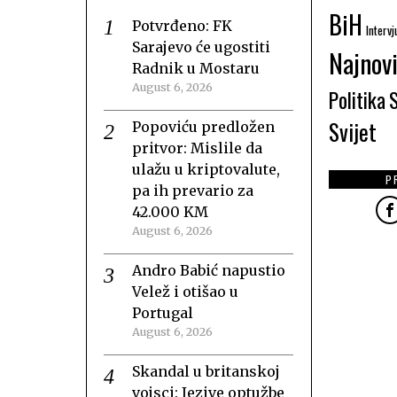
BiH
Potvrđeno: FK
Intervj
Sarajevo će ugostiti
Najnovi
Radnik u Mostaru
August 6, 2026
Politika
Svijet
Popoviću predložen
pritvor: Mislile da
ulažu u kriptovalute,
P
pa ih prevario za
42.000 KM
August 6, 2026
Andro Babić napustio
Velež i otišao u
Portugal
August 6, 2026
Skandal u britanskoj
vojsci: Jezive optužbe