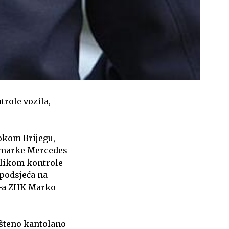
trole vozila,
rokom Brijegu,
lo marke Mercedes
rilikom kontrole
podsjeća na
UP-a ZHK Marko
ešteno kantolano