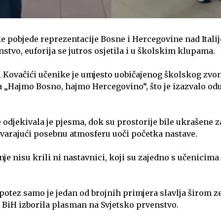
e pobjede reprezentacije Bosne i Hercegovine nad Ital
stvo, euforija se jutros osjetila i u školskim klupama.
 Kovačići učenike je umjesto uobičajenog školskog zvo
 „Hajmo Bosno, hajmo Hercegovino“, što je izazvalo od
odjekivala je pjesma, dok su prostorije bile ukrašene
tvarajući posebnu atmosferu uoči početka nastave.
e nisu krili ni nastavnici, koji su zajedno s učenicima o
potez samo je jedan od brojnih primjera slavlja širom z
a BiH izborila plasman na Svjetsko prvenstvo.