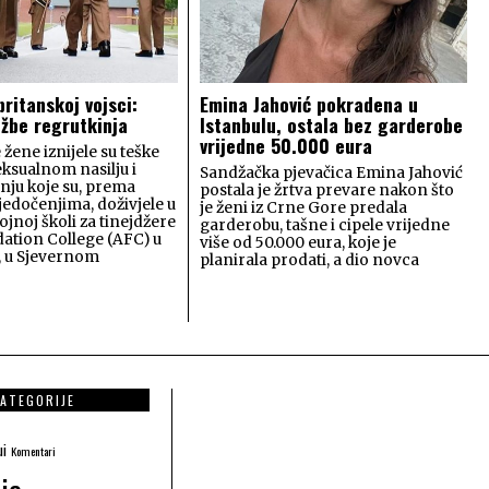
britanskoj vojsci:
Emina Jahović pokradena u
užbe regrutkinja
Istanbulu, ostala bez garderobe
vrijedne 50.000 eura
 žene iznijele su teške
eksualnom nasilju i
Sandžačka pjevačica Emina Jahović
ju koje su, prema
postala je žrtva prevare nakon što
jedočenjima, doživjele u
je ženi iz Crne Gore predala
ojnoj školi za tinejdžere
garderobu, tašne i cipele vrijedne
ation College (AFC) u
više od 50.000 eura, koje je
, u Sjevernom
planirala prodati, a dio novca
ATEGORIJE
ui
Komentari