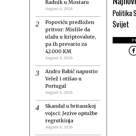
Najnovi
Radnik u Mostaru
August 6, 2026
Politika
Svijet
Popoviću predložen
pritvor: Mislile da
ulažu u kriptovalute,
P
pa ih prevario za
42.000 KM
August 6, 2026
Andro Babić napustio
Velež i otišao u
Portugal
August 6, 2026
Skandal u britanskoj
vojsci: Jezive optužbe
regrutkinja
August 6, 2026