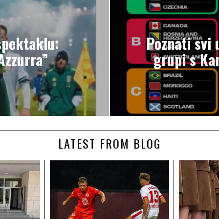
spektaklu:
Poznati svi
Azzurra”
grupi s Ka
LATEST FROM BLOG