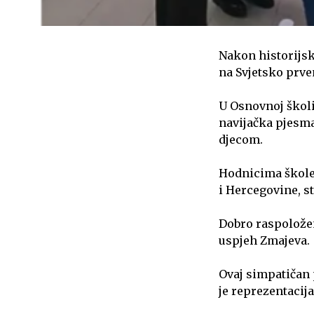
Nakon historijsk
na Svjetsko prven
U Osnovnoj školi
navijačka pjesma
djecom.
Hodnicima škole 
i Hercegovine, s
Dobro raspoloženj
uspjeh Zmajeva.
Ovaj simpatičan 
je reprezentacij