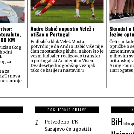
itvor:
Andro Babić napustio Velež i
Skandal u 
ptovalute,
otišao u Portugal
Jezive opt
.000 KM
Fudbalski klub Velež Mostar
Četiri mlade
potvrdio je da Andro Babić više nije
optužbe o s
Tuzlanskog
član mostarskog kluba, nakon što je
uznemiravan
thodni
vezni fudbaler realizovao transfer
njihovim sv
da
u portugalski Academico Viseu.
britanskoj v
log za
Dvadesetjednogodišnji veznjak
Army Found
tako će karijeru nastaviti u
Harrogateu
ra za
 iz Trnova
ane sumnje
POSLJEDNJE OBJAVE
K
BiH
Potvrđeno: FK
Intervj
Sarajevo će ugostiti