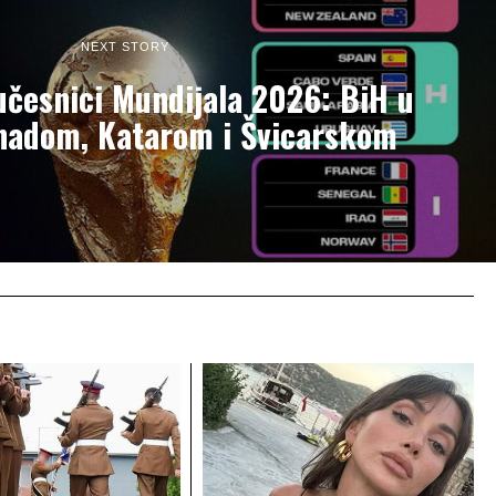
NEXT STORY
 učesnici Mundijala 2026: BiH u
nadom, Katarom i Švicarskom