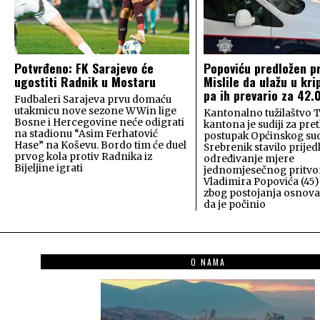
Potvrđeno: FK Sarajevo će
Popoviću predložen pr
ugostiti Radnik u Mostaru
Mislile da ulažu u kri
pa ih prevario za 42
Fudbaleri Sarajeva prvu domaću
utakmicu nove sezone WWin lige
Kantonalno tužilaštvo 
Bosne i Hercegovine neće odigrati
kantona je sudiji za pre
na stadionu “Asim Ferhatović
postupak Općinskog su
Hase” na Koševu. Bordo tim će duel
Srebrenik stavilo prijed
prvog kola protiv Radnika iz
određivanje mjere
Bijeljine igrati
jednomjesečnog pritvo
Vladimira Popovića (45)
zbog postojanja osnov
da je počinio
O NAMA