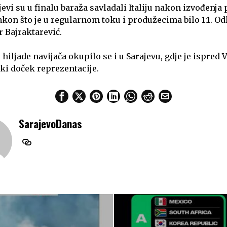
evi su u finalu baraža savladali Italiju nakon izvođenja
akon što je u regularnom toku i produžecima bilo 1:1. Od
r Bajraktarević.
iljade navijača okupilo se i u Sarajevu, gdje je ispred 
ki doček reprezentacije.
SarajevoDanas