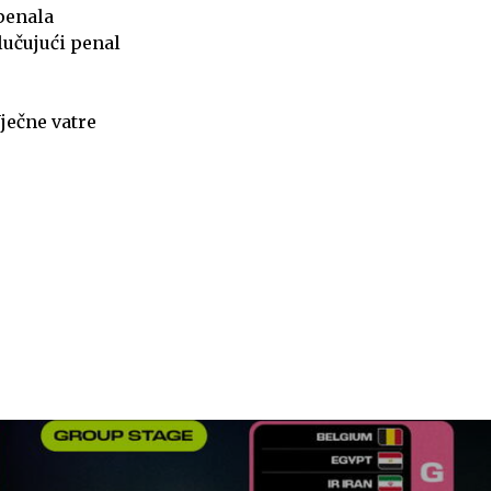
 penala
lučujući penal
Vječne vatre