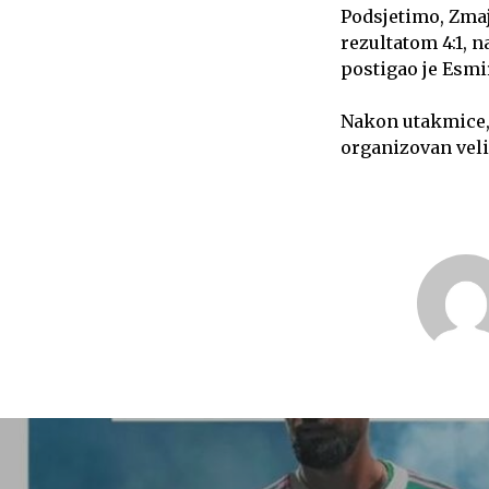
Podsjetimo, Zmaj
rezultatom 4:1, n
postigao je Esmi
Nakon utakmice, h
organizovan veli