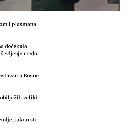
ijom i plasmana
na dočekala
uševljenje među
 zastavama Bosne
bilježili veliki
emlje nakon što