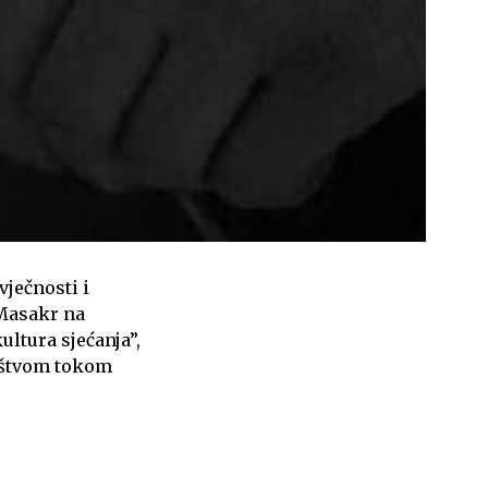
vječnosti i
“Masakr na
ultura sjećanja”,
ištvom tokom