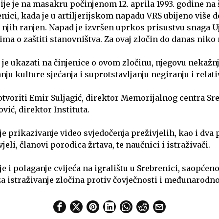
je je na masakru počinjenom 12. aprila 1993. godine n
enici, kada je u artiljerijskom napadu VRS ubijeno više de
j njih ranjen. Napad je izvršen uprkos prisustvu snaga U
ima o zaštiti stanovništva. Za ovaj zločin do danas niko
 je ukazati na činjenice o ovom zločinu, njegovu nekažnj
nju kulture sjećanja i suprotstavljanju negiranju i relati
otvoriti Emir Suljagić, direktor Memorijalnog centra Sre
ć, direktor Instituta.
e prikazivanje video svjedočenja preživjelih, kao i dva
jeli, članovi porodica žrtava, te naučnici i istraživači.
 i polaganje cvijeća na igralištu u Srebrenici, saopćeno
 za istraživanje zločina protiv čovječnosti i međunarodn