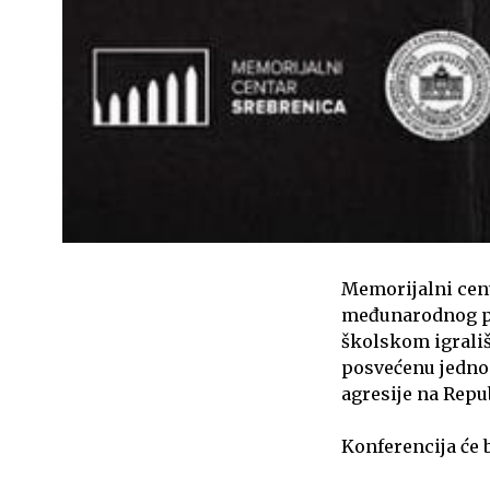
Memorijalni centa
međunarodnog pr
školskom igrališt
posvećenu jedno
agresije na Repu
Konferencija će b