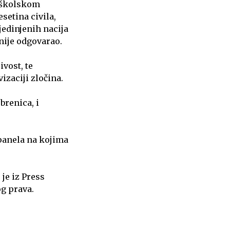
a školskom
setina civila,
jedinjenih nacija
 nije odgovarao.
ivost, te
vizaciji zločina.
brenica, i
 panela na kojima
 je iz Press
og prava.