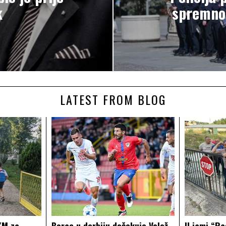
k
spremno
LATEST FROM BLOG
KM za
Borac u derbiju dočekuje Velež,
U jami “Ra