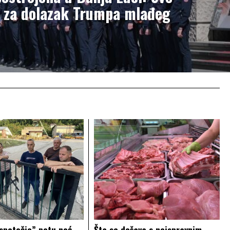
 za dolazak Trumpa mlađeg
spotočje” petu noć
Šta se dešava s neispravnim