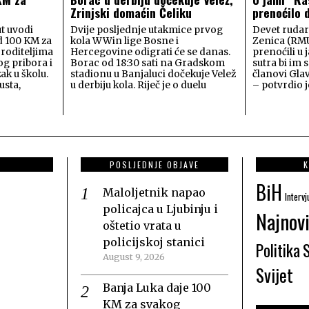
Zrinjski domaćin Čeliku
prenoćilo 
t uvodi
Dvije posljednje utakmice prvog
Devet rudar
d 100 KM za
kola WWin lige Bosne i
Zenica (RMU
 roditeljima
Hercegovine odigrati će se danas.
prenoćili u 
og pribora i
Borac od 18:30 sati na Gradskom
sutra bi im s
ak u školu.
stadionu u Banjaluci dočekuje Velež
članovi Gla
usta,
u derbiju kola. Riječ je o duelu
– potvrdio j
POSLJEDNJE OBJAVE
K
BiH
Maloljetnik napao
Intervj
policajca u Ljubinju i
Najnovi
oštetio vrata u
policijskoj stanici
Politika
August 9, 2026
Svijet
Banja Luka daje 100
KM za svakog