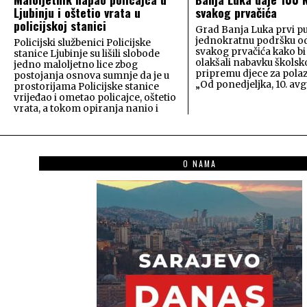
Ljubinju i oštetio vrata u
svakog prvačića
policijskoj stanici
Grad Banja Luka prvi pu
jednokratnu podršku o
Policijski službenici Policijske
svakog prvačića kako bi
stanice Ljubinje su lišili slobode
olakšali nabavku školsk
jedno maloljetno lice zbog
pripremu djece za polaz
postojanja osnova sumnje da je u
„Od ponedjeljka, 10. avg
prostorijama Policijske stanice
vrijeđao i ometao policajce, oštetio
vrata, a tokom opiranja nanio i
O NAMA