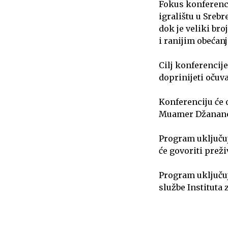
Fokus konferenci
igralištu u Srebr
dok je veliki bro
i ranijim obećanj
Cilj konferencije
doprinijeti očuva
Konferenciju će 
Muamer Džananovi
Program uključuj
će govoriti preživ
Program uključuje
službe Instituta