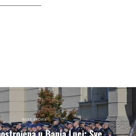
NEXT STORY
postrojena u Banja Luci: Sve