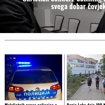
svega dobar čovje
Maloljetnik napao policajca u
Banja Luka daje 100 