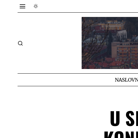
NASLOVN
U S
KON