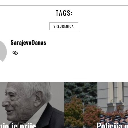
TAGS:
SREBRENICA
SarajevoDanas
io je prije
Policija 