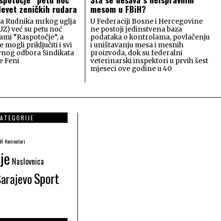
devet zeničkih rudara
mesom u FBiH?
a Rudnika mrkog uglja
U Federaciji Bosne i Hercegovine
Z) već su petu noć
ne postoji jedinstvena baza
jami “Raspotočje”, a
podataka o kontrolama, povlačenju
e mogli priključiti i svi
i uništavanju mesa i mesnih
vnog odbora Sindikata
proizvoda, dok su federalni
e Feni
veterinarski inspektori u prvih šest
mjeseci ove godine u 40
ATEGORIJE
ui
Komentari
je
Naslovnica
Sport
Sarajevo