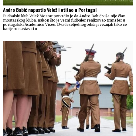
Andro Babić napustio Velež i otišao u Portugal
Fudbalski klub Velež Mostar potvrdio je da Andro Babić više nije član
mostarskog kluba, nakon što je vezni fudbaler realizovao transfer u
portugalski Academico Viseu. Dvadesetjednogodišnji veznjak tako će
karijeru nastaviti u