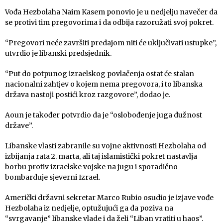
Vođa Hezbolaha Naim Kasem ponovio je u nedjelju navečer da
se protivi tim pregovorima i da odbija razoružati svoj pokret.
“Pregovori neće završiti predajom niti će uključivati ustupke”,
utvrdio je libanski predsjednik.
“Put do potpunog izraelskog povlačenja ostat će stalan
nacionalni zahtjev o kojem nema pregovora, i to libanska
država nastoji postići kroz razgovore”, dodao je.
Aoun je također potvrdio da je “oslobođenje juga dužnost
države”.
Libanske vlasti zabranile su vojne aktivnosti Hezbolaha od
izbijanja rata 2. marta, ali taj islamistički pokret nastavlja
borbu protiv izraelske vojske na jugu i sporadično
bombarduje sjeverni Izrael.
Američki državni sekretar Marco Rubio osudio je izjave vođe
Hezbolaha iz nedjelje, optužujući ga da poziva na
“svrgavanje” libanske vlade i da želi “Liban vratiti u haos”.