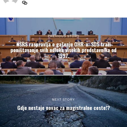
PREVIOUS STORY
NSRS raspravlja o gašenju OHR-u: SDS traži
poništavanje svih odluka visokih predstavnika od
1997.
NEXT STORY
Gdje nestaje novac za magistralne ceste!?