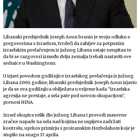
Libanski predsjednik Joseph Aoun branio je svoju odluku o
pregovorima s Izraelom, tvrdeći da zahtjev za potpunim
izraelskim povlačenjem iz južnog Libana ostaje neupitan te
da bi se razgovori između dviju zemalja trebali nastaviti ove
sedmice u Washingtonu.
U izjavi povodom godišnjice izraelskog povlačenja iz južnog
Libana 2000. godine, libanski predsjednik Joseph Aoun izjavio
je da se ova godišnjica obilježava u vrijeme kada “izraelska
agresija ne prestaje, a sela pate pod novom okupacijom”,
prenosi HINA.
Izrael okupira velik dio južnog Libana i provodi masovne
zračne napade na sela nad kojima ne uspijeva zadržati
kontrolu, uprkos primirju s proiranskim Hezbolahom koje je
stupilo na snagu 17. aprila.