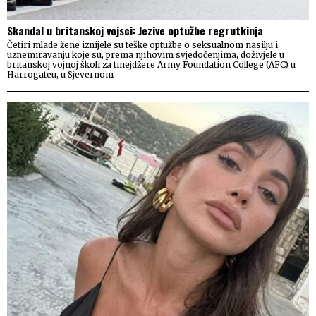
Skandal u britanskoj vojsci: Jezive optužbe regrutkinja
Četiri mlade žene iznijele su teške optužbe o seksualnom nasilju i
uznemiravanju koje su, prema njihovim svjedočenjima, doživjele u
britanskoj vojnoj školi za tinejdžere Army Foundation College (AFC) u
Harrogateu, u Sjevernom