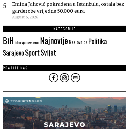
Emina Jahović pokradena u Istanbulu, ostala bez
garderobe vrijedne 50.000 eura
August 6, 2026
KATEGORIJE
Najnovije
BiH
Politika
Naslovnica
Intervjui
Komentari
Sport
Svijet
Sarajevo
PRATITE NAS