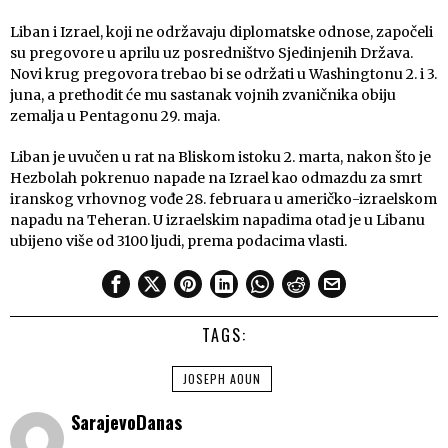
Liban i Izrael, koji ne održavaju diplomatske odnose, započeli
su pregovore u aprilu uz posredništvo Sjedinjenih Država.
Novi krug pregovora trebao bi se održati u Washingtonu 2. i 3.
juna, a prethodit će mu sastanak vojnih zvaničnika obiju
zemalja u Pentagonu 29. maja.
Liban je uvučen u rat na Bliskom istoku 2. marta, nakon što je
Hezbolah pokrenuo napade na Izrael kao odmazdu za smrt
iranskog vrhovnog vođe 28. februara u američko-izraelskom
napadu na Teheran. U izraelskim napadima otad je u Libanu
ubijeno više od 3100 ljudi, prema podacima vlasti.
TAGS:
JOSEPH AOUN
SarajevoDanas