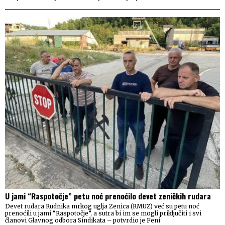
U jami “Raspotočje” petu noć prenoćilo devet zeničkih rudara
Devet rudara Rudnika mrkog uglja Zenica (RMUZ) već su petu noć
prenoćili u jami “Raspotočje”, a sutra bi im se mogli priključiti i svi
članovi Glavnog odbora Sindikata – potvrdio je Feni