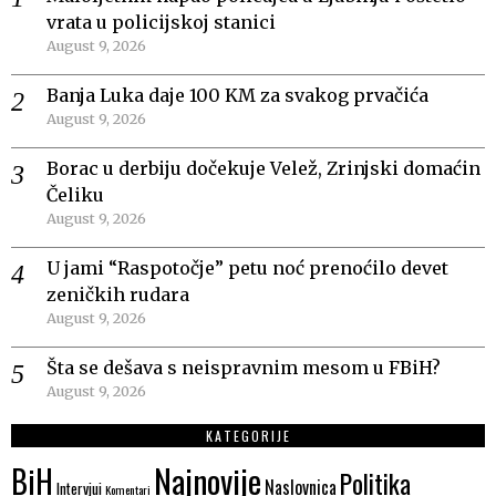
vrata u policijskoj stanici
August 9, 2026
Banja Luka daje 100 KM za svakog prvačića
August 9, 2026
Borac u derbiju dočekuje Velež, Zrinjski domaćin
Čeliku
August 9, 2026
U jami “Raspotočje” petu noć prenoćilo devet
zeničkih rudara
August 9, 2026
Šta se dešava s neispravnim mesom u FBiH?
August 9, 2026
KATEGORIJE
Najnovije
BiH
Politika
Naslovnica
Intervjui
Komentari