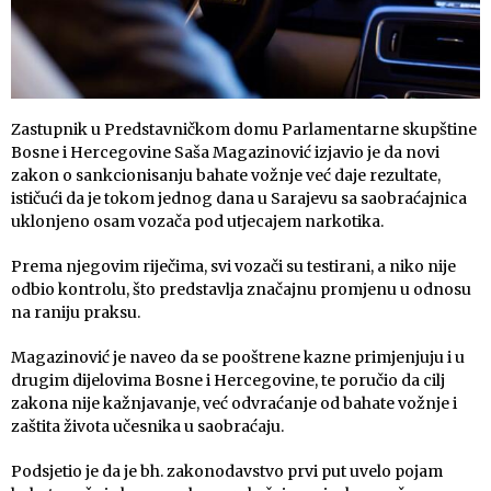
Zastupnik u Predstavničkom domu Parlamentarne skupštine
Bosne i Hercegovine Saša Magazinović izjavio je da novi
zakon o sankcionisanju bahate vožnje već daje rezultate,
ističući da je tokom jednog dana u Sarajevu sa saobraćajnica
uklonjeno osam vozača pod utjecajem narkotika.
Prema njegovim riječima, svi vozači su testirani, a niko nije
odbio kontrolu, što predstavlja značajnu promjenu u odnosu
na raniju praksu.
Magazinović je naveo da se pooštrene kazne primjenjuju i u
drugim dijelovima Bosne i Hercegovine, te poručio da cilj
zakona nije kažnjavanje, već odvraćanje od bahate vožnje i
zaštita života učesnika u saobraćaju.
Podsjetio je da je bh. zakonodavstvo prvi put uvelo pojam