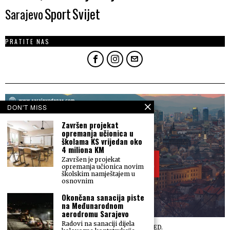
Sport
Svijet
Sarajevo
PRATITE NAS
DON'T MISS
Završen projekat
opremanja učionica u
školama KS vrijedan oko
4 miliona KM
Završen je projekat
opremanja učionica novim
školskim namještajem u
osnovnim
Okončana sanacija piste
na Međunarodnom
aerodromu Sarajevo
Radovi na sanaciji dijela
©
2026
ALL RIGHTS RESERVED.