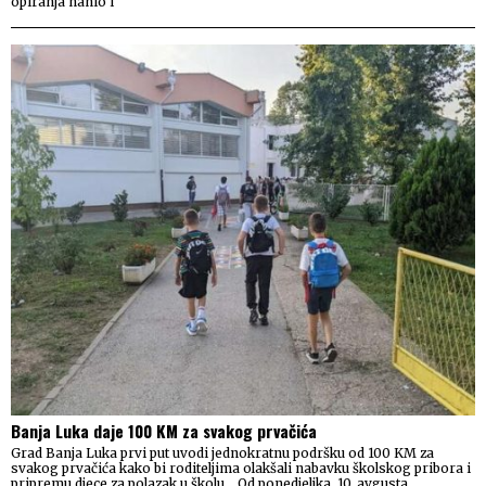
opiranja nanio i
Banja Luka daje 100 KM za svakog prvačića
Grad Banja Luka prvi put uvodi jednokratnu podršku od 100 KM za
svakog prvačića kako bi roditeljima olakšali nabavku školskog pribora i
pripremu djece za polazak u školu. „Od ponedjeljka, 10. avgusta,