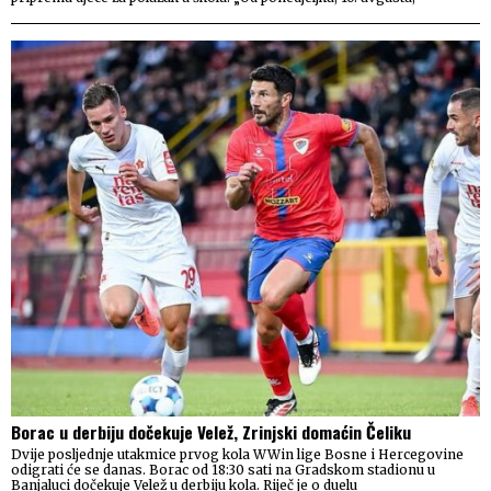
Borac u derbiju dočekuje Velež, Zrinjski domaćin Čeliku
Dvije posljednje utakmice prvog kola WWin lige Bosne i Hercegovine
odigrati će se danas. Borac od 18:30 sati na Gradskom stadionu u
Banjaluci dočekuje Velež u derbiju kola. Riječ je o duelu