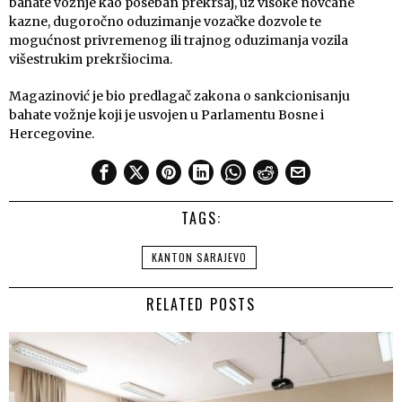
bahate vožnje kao poseban prekršaj, uz visoke novčane
kazne, dugoročno oduzimanje vozačke dozvole te
mogućnost privremenog ili trajnog oduzimanja vozila
višestrukim prekršiocima.
Magazinović je bio predlagač zakona o sankcionisanju
bahate vožnje koji je usvojen u Parlamentu Bosne i
Hercegovine.
TAGS:
KANTON SARAJEVO
RELATED POSTS