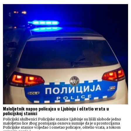
Maloljetnik napao policajca u Ljubinju i oštetio vrata u
policijskoj stanici
Policijski službenici Policijske stanice Ljubinje su lišili slobode jedno
maloljetno lice zbog postojanja osnova sumnje da je u prostorijama
Policijske stanice vrijeđao i ometao policajce, oštetio vrata, a tokom