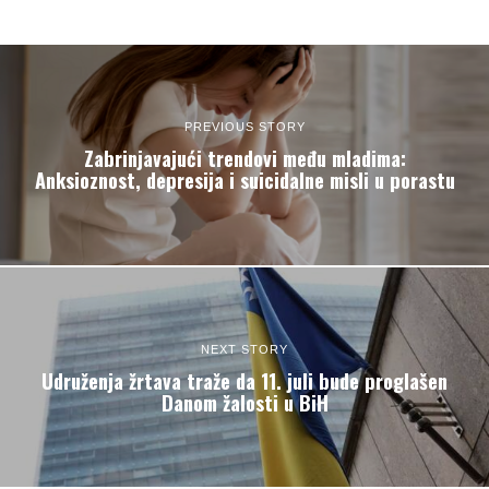
PREVIOUS STORY
Zabrinjavajući trendovi među mladima:
Anksioznost, depresija i suicidalne misli u porastu
NEXT STORY
Udruženja žrtava traže da 11. juli bude proglašen
Danom žalosti u BiH