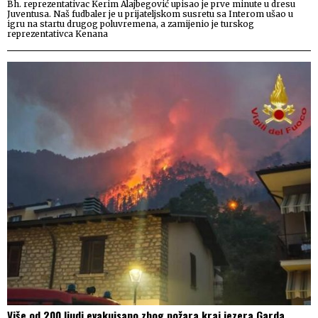
Bh. reprezentativac Kerim Alajbegović upisao je prve minute u dresu
Juventusa. Naš fudbaler je u prijateljskom susretu sa Interom ušao u
igru na startu drugog poluvremena, a zamijenio je turskog
reprezentativca Kenana
Više od 200 ljudi evakuisano zbog požara kraj jezera Garda