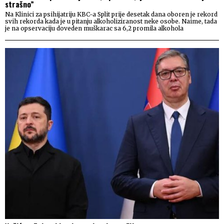
strašno”
Na Klinici za psihijatriju KBC-a Split prije desetak dana oboren je rekord
svih rekorda kada je u pitanju alkoholiziranost neke osobe. Naime, tada
je na opservaciju doveden muškarac sa 6,2 promila alkohola