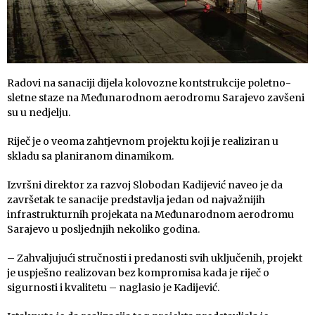
Radovi na sanaciji dijela kolovozne kontstrukcije poletno-
sletne staze na Međunarodnom aerodromu Sarajevo zavšeni
su u nedjelju.
Riječ je o veoma zahtjevnom projektu koji je realiziran u
skladu sa planiranom dinamikom.
Izvršni direktor za razvoj Slobodan Kadijević naveo je da
završetak te sanacije predstavlja jedan od najvažnijih
infrastrukturnih projekata na Međunarodnom aerodromu
Sarajevo u posljednjih nekoliko godina.
– Zahvaljujući stručnosti i predanosti svih uključenih, projekt
je uspješno realizovan bez kompromisa kada je riječ o
sigurnosti i kvalitetu – naglasio je Kadijević.