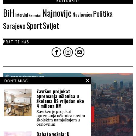
KATEGORIJE
Najnovije
BiH
Politika
Naslovnica
Intervjui
Komentari
Sport
Svijet
Sarajevo
PRATITE NAS
DON'T MISS
Završen projekat
opremanja učionica u
školama KS vrijedan oko
4 miliona KM
Završen je projekat
opremanja učionica novim
školskim namještajem u
osnovnim
Bahata vožnja: U