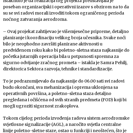
Istaknuto je da realizacija tog projekta predstavljala je
poseban organizacijski i operativni izazov s obzirom na to da
su se svi radovi morali izvoditi tokom ograničenog perioda
noćnog zatvaranja aerodroma.
– Ovaj projekat zahtijevao je višemjesečne pripreme, detaljno
planiranje i koordinaciju velikog broja učesnika. Svake noći
bilo je neophodno završiti planirane aktivnosti u
predviđenom roku kako bi poletno-sletna staza najkasnije do
početka jutarnjih operacija bila u potpunosti spremna za
sigurno odvijanje zračnog prometa – istakla je Samra Pehilj,
direktorica Sektora razvoja, tehnike i standardizacije.
To je podrazumijevalo da najkasnije do 06.00 sati svi radovi
budu okončani, sva mehanizacija i oprema uklonjena sa
operativnih površina, a poletno-sletna staza detaljno
pregledana i očišćena od svih stranih predmeta (FOD) koji bi
mogli ugroziti sigurnost zrakoplova.
Tokom cijelog perioda izvođenja radova sistem aerodromske
svjetlosne signalizacije (AGL), a naročito svjetla centralne
linije poletno-sletne staze, ostao u funkciji i neoštećen, što je