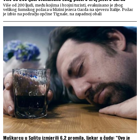
Više od 200 ljudi, među kojima i brojni turisti, evakuisano je zbog
velikog šumskog požara u blizini jezera Garda na sjeveru Italije. Požar
je izbio na području općine Tignale, na zapadnoj obali
Muškarcu u Splitu izmjerili 6,2 promila, ljekar u čudu: “Ovo je