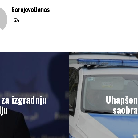
SarajevoDanas
 za izgradnju
Uhapšen 
ju
saobra