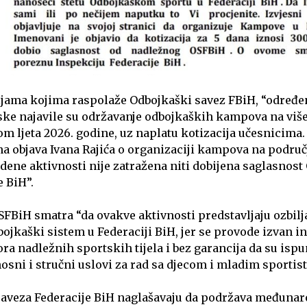
jama kojima raspolaže Odbojkaški savez FBiH, “određe
ke najavile su održavanje odbojkaških kampova na više
m ljeta 2026. godine, uz naplatu kotizacija učesnicima.
na objava Ivana Rajića o organizaciji kampova na podru
dene aktivnosti nije zatražena niti dobijena saglasnos
e BiH”.
FBiH smatra “da ovakve aktivnosti predstavljaju ozbil
ojkaški sistem u Federaciji BiH, jer se provode izvan i
ra nadležnih sportskih tijela i bez garancija da su ispu
osni i stručni uslovi za rad sa djecom i mladim sportist
saveza Federacije BiH naglašavaju da podržava međunar