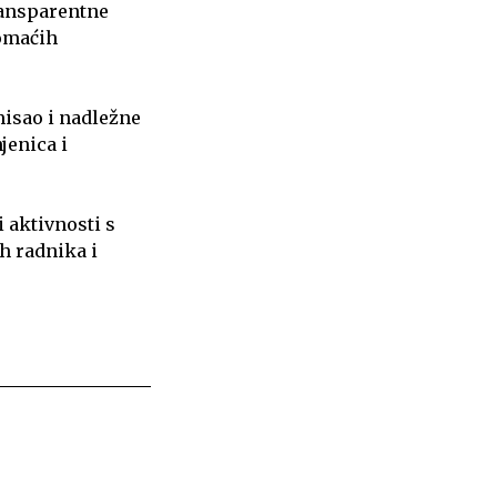
ransparentne
domaćih
misao i nadležne
jenica i
i aktivnosti s
h radnika i