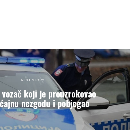
NEXT STORY
vozač koji je prouzrokovao
ćajnu nezgodu i pobjegao