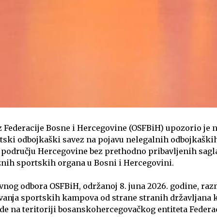
 Federacije Bosne i Hercegovine (OSFBiH) upozorio je 
vatski odbojkaški savez na pojavu nelegalnih odbojkašk
 području Hercegovine bez prethodno pribavljenih sagla
nih sportskih organa u Bosni i Hercegovini.
vnog odbora OSFBiH, održanoj 8. juna 2026. godine, raz
vanja sportskih kampova od strane stranih državljana k
de na teritoriji bosanskohercegovačkog entiteta Feder