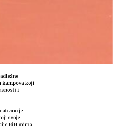
nadležne
ih kampova koji
snosti i
matrano je
oji svoje
acije BiH mimo