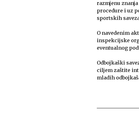
razmjenu znanja 
procedure i uz p
sportskih saveza
O navedenim akti
inspekcijske org
eventualnog podu
Odbojkaški savez 
ciljem zaštite in
mladih odbojkaša