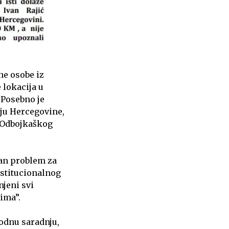
ne osobe iz
 lokacija u
 Posebno je
čju Hercegovine,
t Odbojkaškog
jan problem za
nstitucionalnog
njeni svi
ima”.
odnu saradnju,