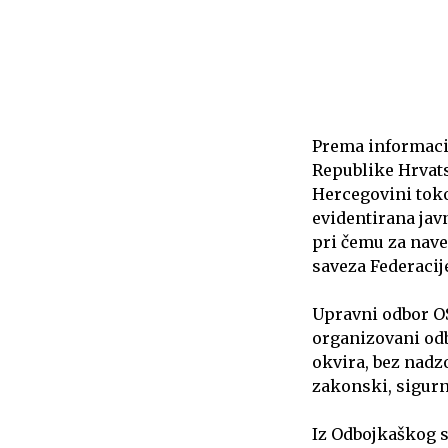
Prema informaci
Republike Hrvats
Hercegovini toko
evidentirana jav
pri čemu za nave
saveza Federacij
Upravni odbor OS
organizovani odb
okvira, bez nadzo
zakonski, sigurn
Iz Odbojkaškog 