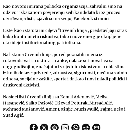
Kao novoformirana politička organizacija, zahvalni smo na
odzivu i iskazanom povjerenju svih kandidata kroz proces
utvrđivanja listi, izjavili su na svojoj Facebook stranici.
Liste, kao i statutarni ciljevi “Crvenih linija”, predstavljaju izraz
kako kontinuiteta i iskustva, tako i nove energije okupljene
oko ideje institucionalnog patriotizma.
Na listama Crvenih linija, pored poznatih imena iz
rukovodstva i struktura stranke, nalaze se i nova lica sa
dugogodišnjim, značajnim i vrijednim iskustvom u oblastima
iz kojih dolaze: privrede, zdravstva, sigurnosti, međunarodnih
odnosa, socijalne zaštite, sporta i dr., kao i novi mladi politički i
društveni aktivisti.
Nosioci listi Crvenih linija su Kemal Ademović, Melisa
Hasanović, Salko Pašović, Dževad Poturak, Mirsad Alić,
Mehmed Mušanović, Amer Bošnjić, Muris Mulić, Tajma Bešo i
Suad Agić.