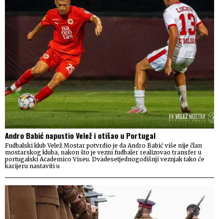
Andro Babić napustio Velež i otišao u Portugal
Fudbalski klub Velež Mostar potvrdio je da Andro Babić više nije član
mostarskog kluba, nakon što je vezni fudbaler realizovao transfer u
portugalski Academico Viseu. Dvadesetjednogodišnji veznjak tako će
karijeru nastaviti u