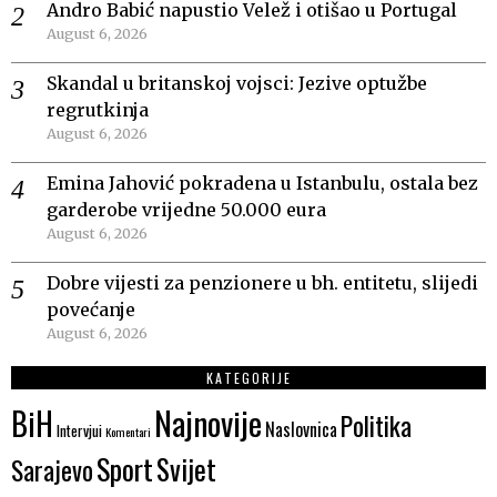
Andro Babić napustio Velež i otišao u Portugal
August 6, 2026
Skandal u britanskoj vojsci: Jezive optužbe
regrutkinja
August 6, 2026
Emina Jahović pokradena u Istanbulu, ostala bez
garderobe vrijedne 50.000 eura
August 6, 2026
Dobre vijesti za penzionere u bh. entitetu, slijedi
povećanje
August 6, 2026
KATEGORIJE
Najnovije
BiH
Politika
Naslovnica
Intervjui
Komentari
Sport
Svijet
Sarajevo