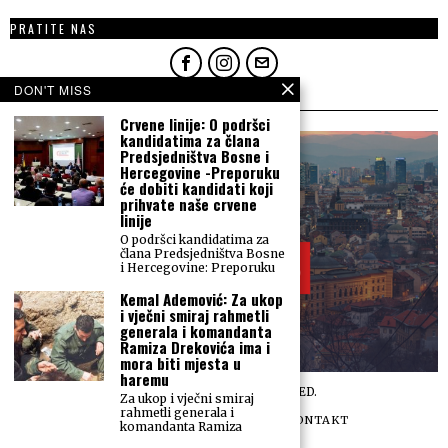
PRATITE NAS
DON'T MISS
Crvene linije: O podršci
kandidatima za člana
Predsjedništva Bosne i
Hercegovine -Preporuku
će dobiti kandidati koji
prihvate naše crvene
linije
O podršci kandidatima za
člana Predsjedništva Bosne
i Hercegovine: Preporuku
Kemal Ademović: Za ukop
i vječni smiraj rahmetli
generala i komandanta
Ramiza Drekovića ima i
mora biti mjesta u
haremu
©
2026
ALL RIGHTS RESERVED.
Za ukop i vječni smiraj
rahmetli generala i
O NAMA
PRIVACY
TERMS
KONTAKT
komandanta Ramiza