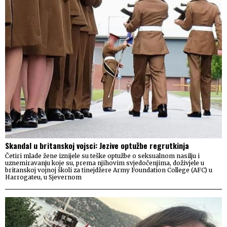
Skandal u britanskoj vojsci: Jezive optužbe regrutkinja
Četiri mlade žene iznijele su teške optužbe o seksualnom nasilju i
uznemiravanju koje su, prema njihovim svjedočenjima, doživjele u
britanskoj vojnoj školi za tinejdžere Army Foundation College (AFC) u
Harrogateu, u Sjevernom