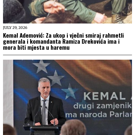
JULY 29, 2026
Kemal Ademović: Za ukop i vječni smiraj rahmetli
generala i komandanta Ramiza Drekovića ima i
mora biti mjesta u haremu