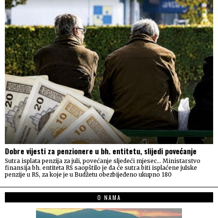
Dobre vijesti za penzionere u bh. entitetu, slijedi povećanje
Sutra isplata penzija za juli, povećanje sljedeći mjesec… Ministarstvo
finansija bh. entiteta RS saopštilo je da će sutra biti isplaćene julske
penzije u RS, za koje je u Budžetu obezbijeđeno ukupno 180
O NAMA