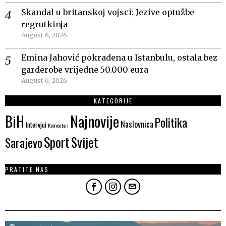
Skandal u britanskoj vojsci: Jezive optužbe
regrutkinja
August 6, 2026
Emina Jahović pokradena u Istanbulu, ostala bez
garderobe vrijedne 50.000 eura
August 6, 2026
KATEGORIJE
Najnovije
BiH
Politika
Naslovnica
Intervjui
Komentari
Sport
Svijet
Sarajevo
PRATITE NAS