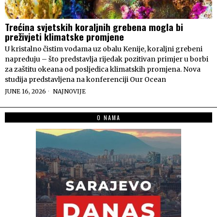
Trećina svjetskih koraljnih grebena mogla bi
preživjeti klimatske promjene
U kristalno čistim vodama uz obalu Kenije, koraljni grebeni
napreduju – što predstavlja rijedak pozitivan primjer u borbi
za zaštitu okeana od posljedica klimatskih promjena. Nova
studija predstavljena na konferenciji Our Ocean
JUNE 16, 2026
NAJNOVIJE
O NAMA