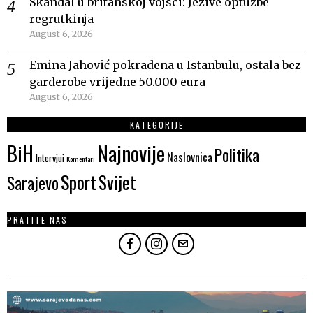
Skandal u britanskoj vojsci: Jezive optužbe
regrutkinja
August 6, 2026
Emina Jahović pokradena u Istanbulu, ostala bez
garderobe vrijedne 50.000 eura
August 6, 2026
KATEGORIJE
Najnovije
BiH
Politika
Naslovnica
Intervjui
Komentari
Sport
Svijet
Sarajevo
PRATITE NAS