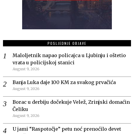
POSLJEDNJE OBJAVE
Maloljetnik napao policajca u Ljubinju i oštetio
vrata u policijskoj stanici
August 9, 2026
Banja Luka daje 100 KM za svakog prvačića
August 9, 2026
Borac u derbiju dočekuje Velež, Zrinjski domaćin
Čeliku
August 9, 2026
U jami “Raspotočje” petu noć prenoćilo devet