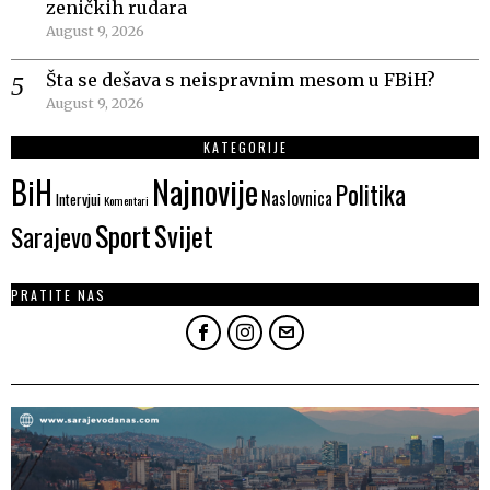
zeničkih rudara
August 9, 2026
Šta se dešava s neispravnim mesom u FBiH?
August 9, 2026
KATEGORIJE
Najnovije
BiH
Politika
Naslovnica
Intervjui
Komentari
Sport
Svijet
Sarajevo
PRATITE NAS