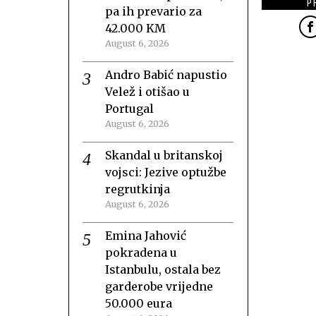
P
pa ih prevario za
42.000 KM
August 6, 2026
Andro Babić napustio
Velež i otišao u
Portugal
August 6, 2026
Skandal u britanskoj
vojsci: Jezive optužbe
regrutkinja
August 6, 2026
Emina Jahović
pokradena u
Istanbulu, ostala bez
garderobe vrijedne
50.000 eura