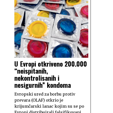
U Evropi otkriveno 200.000
“neispitanih,
nekontrolisanih i
nesigurnih” kondoma
Evropski ured za borbu protiv
prevara (OLAF) otkrio je
krijumčarski lanac kojim su se po
Evropi distribuirali falsifikovani