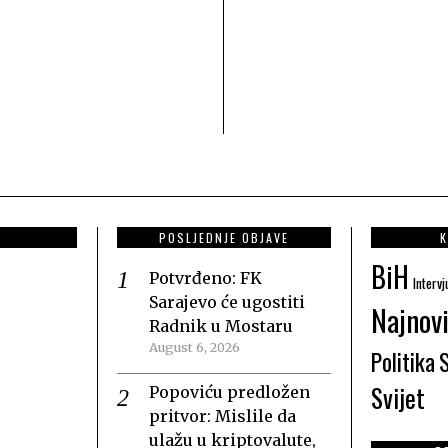
POSLJEDNJE OBJAVE
K
BiH
Potvrđeno: FK
Intervj
Sarajevo će ugostiti
Najnovi
Radnik u Mostaru
August 6, 2026
Politika
Svijet
Popoviću predložen
pritvor: Mislile da
ulažu u kriptovalute,