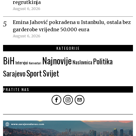
regrutkinja
August 6, 2026
Emina Jahović pokradena u Istanbulu, ostala bez
garderobe vrijedne 50.000 eura
August 6, 2026
KATEGORIJE
Najnovije
BiH
Politika
Naslovnica
Intervjui
Komentari
Sport
Svijet
Sarajevo
PRATITE NAS