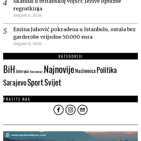
Skandal u britanskoj vojsci: Jezive optužbe
regrutkinja
August 6, 2026
Emina Jahović pokradena u Istanbulu, ostala bez
garderobe vrijedne 50.000 eura
August 6, 2026
KATEGORIJE
Najnovije
BiH
Politika
Naslovnica
Intervjui
Komentari
Sport
Svijet
Sarajevo
PRATITE NAS