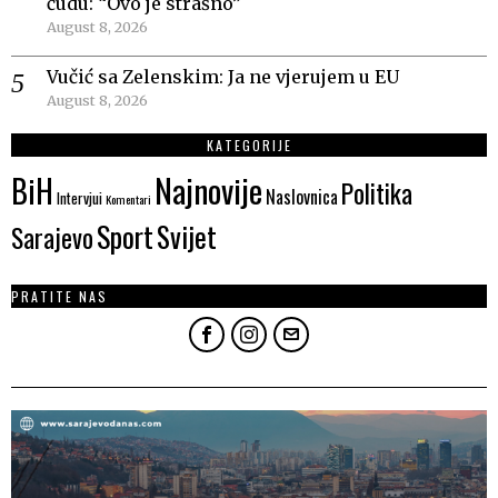
čudu: “Ovo je strašno”
August 8, 2026
Vučić sa Zelenskim: Ja ne vjerujem u EU
August 8, 2026
KATEGORIJE
Najnovije
BiH
Politika
Naslovnica
Intervjui
Komentari
Sport
Svijet
Sarajevo
PRATITE NAS