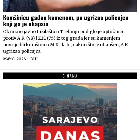
Komšinicu gađao kamenom, pa ugrizao policajca
koji ga je uhapsio
Okružno javno tužilašto u Trebinju podiglo je optužnicu
protiv A.K. (48) i Z.K. (75) iz tog grada jer su kamenjem
povrijedili komšinicu M.K. da bi, nakon što je uhapšen, A.K.
ugrizao policajca
MAY 8, 2026
BIH
O NAMA