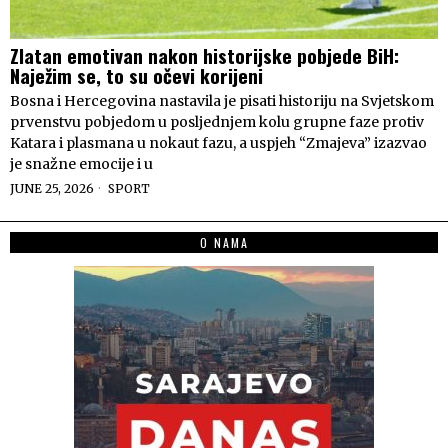
Zlatan emotivan nakon historijske pobjede BiH:
Naježim se, to su očevi korijeni
Bosna i Hercegovina nastavila je pisati historiju na Svjetskom
prvenstvu pobjedom u posljednjem kolu grupne faze protiv
Katara i plasmana u nokaut fazu, a uspjeh “Zmajeva” izazvao
je snažne emocije i u
JUNE 25, 2026
SPORT
O NAMA