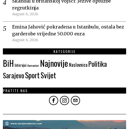
Skandal u britanskoj vojsci: Jezive optužbe
regrutkinja
August 6, 2026
Emina Jahović pokradena u Istanbulu, ostala bez
garderobe vrijedne 50.000 eura
August 6, 2026
KATEGORIJE
Najnovije
BiH
Politika
Naslovnica
Intervjui
Komentari
Sport
Svijet
Sarajevo
PRATITE NAS