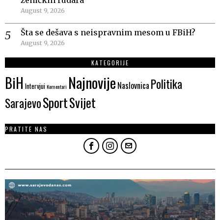
zeničkih rudara
August 9, 2026
Šta se dešava s neispravnim mesom u FBiH?
August 9, 2026
KATEGORIJE
Najnovije
BiH
Politika
Naslovnica
Intervjui
Komentari
Sport
Svijet
Sarajevo
PRATITE NAS