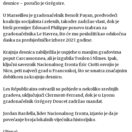
desnice – poručio je Grégoire.
U Marseilleu je gradonačelnik Benoît Payan, predvodeći
koaliciju socijalista i zelenih, također zadržao vlast, dok je
bivši premijer Édouard Philippe ponovo izabran za
gradonačelnika Le Havrea, što će mu poslužiti kao odskočna
daska za predsjedničke izbore 2027. godine.
Krajnja desnica zabilježila je uspjehe u manjim gradovima
poput Carcassonnea, ali je izgubila Toulon i Nîmes. Ipak,
ključni saveznik Nacionalnog fronta Éric Ciotti osvojio je
Nicu, peti najveći grad u Francuskoj, što se smatra značajnim
dobitkom za krajnju desnicu.
Les Républicains ostvarili su pobjede u nekoliko srednjih
gradova, uključujući Clermont-Ferrand, dok je u Lyonu
gradonačelnik Grégory Doucet zadržao mandat.
Jordan Bardella, lider Nacionalnog fronta, izjavio je da je
povećanje broja lokalnih vijećnika historijsko.
(/Fena)