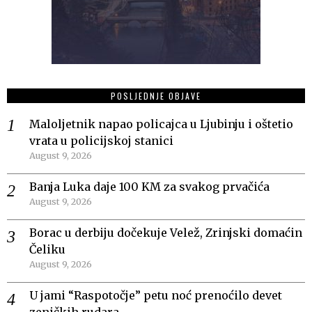
POSLJEDNJE OBJAVE
Maloljetnik napao policajca u Ljubinju i oštetio
vrata u policijskoj stanici
August 9, 2026
Banja Luka daje 100 KM za svakog prvačića
August 9, 2026
Borac u derbiju dočekuje Velež, Zrinjski domaćin
Čeliku
August 9, 2026
U jami “Raspotočje” petu noć prenoćilo devet