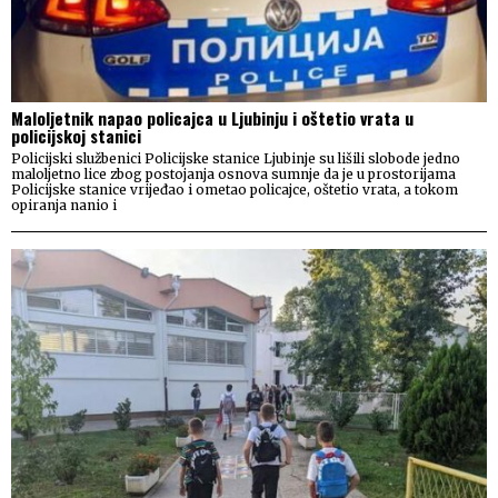
Maloljetnik napao policajca u Ljubinju i oštetio vrata u
policijskoj stanici
Policijski službenici Policijske stanice Ljubinje su lišili slobode jedno
maloljetno lice zbog postojanja osnova sumnje da je u prostorijama
Policijske stanice vrijeđao i ometao policajce, oštetio vrata, a tokom
opiranja nanio i