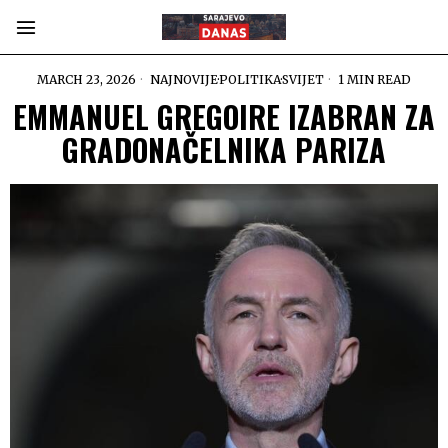
MARCH 23, 2026
NAJNOVIJE
·
POLITIKA
·
SVIJET
1 MIN READ
EMMANUEL GREGOIRE IZABRAN ZA
GRADONAČELNIKA PARIZA