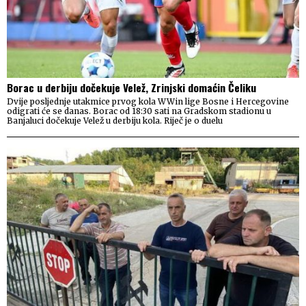
Borac u derbiju dočekuje Velež, Zrinjski domaćin Čeliku
Dvije posljednje utakmice prvog kola WWin lige Bosne i Hercegovine
odigrati će se danas. Borac od 18:30 sati na Gradskom stadionu u
Banjaluci dočekuje Velež u derbiju kola. Riječ je o duelu