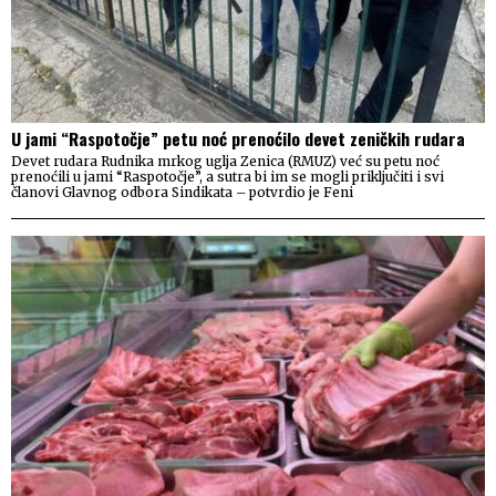
U jami “Raspotočje” petu noć prenoćilo devet zeničkih rudara
Devet rudara Rudnika mrkog uglja Zenica (RMUZ) već su petu noć
prenoćili u jami “Raspotočje”, a sutra bi im se mogli priključiti i svi
članovi Glavnog odbora Sindikata – potvrdio je Feni