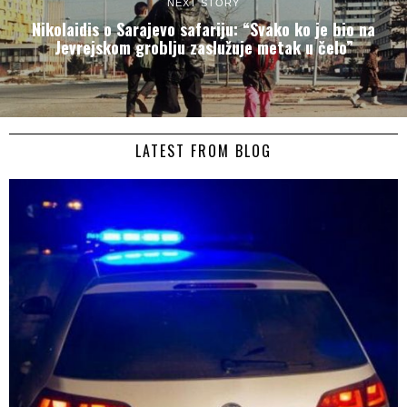
NEXT STORY
Nikolaidis o Sarajevo safariju: “Svako ko je bio na
Jevrejskom groblju zaslužuje metak u čelo”
LATEST FROM BLOG