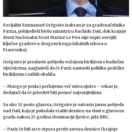
Socijalist Emmanuel Grégoire izabran je za gradonačelnika
Pariza, pobijedivši bivšu ministricu Rachidu Dati, dok krajnje
desni Nacionalni front Marine Le Pen nije uspio osvojiti
ključne gradove u drugom krugu lokalnih izbora u
Francuskoj.
Grégoire je proslavio pobjedu vožnjom biciklom s budućim
vijećnicima, naglasivši da će Pariz nastaviti politiku podrške
biciklizmu i zaštiti okoliša.
– Mnogo je posla i počinjemo već sutra ujutro – rekao je,
dodajući da će prioritet biti pomoć najranjivijima.
Sa oko 52 posto glasova, Grégoire je ostvario jasnu pobjedu
nad Dati, koja je pokušala vratiti desnicu na vlast u glavnom
gradu nakon 25 godina dominacije ljevice, piše BBC.
– Pariz će biti srce otpora protiv saveza desnice i krajnje