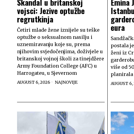
Skandal u britanskoj
Emina 
vojsci: Jezive optužbe
Istanbu
regrutkinja
garder
eura
Četiri mlade žene iznijele su teške
optužbe o seksualnom nasilju i
Sandžačka
uznemiravanju koje su, prema
postala j
njihovim svjedočenjima, doživjele u
ženi iz C
britanskoj vojnoj školi za tinejdžere
garderobu
Army Foundation College (AFC) u
više od 50
Harrogateu, u Sjevernom
planirala
AUGUST 6, 2026
NAJNOVIJE
AUGUST 6,