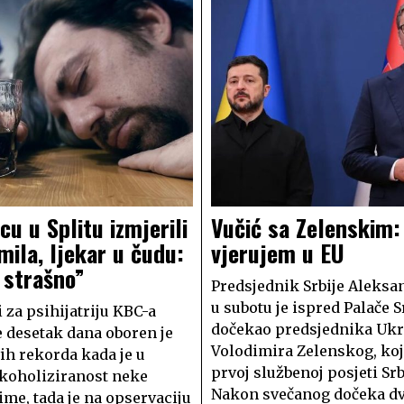
u u Splitu izmjerili
Vučić sa Zelenskim:
mila, ljekar u čudu:
vjerujem u EU
 strašno”
Predsjednik Srbije Aleksa
u subotu je ispred Palače S
 za psihijatriju KBC-a
dočekao predsjednika Ukr
je desetak dana oboren je
Volodimira Zelenskog, koj
ih rekorda kada je u
prvoj službenoj posjeti Srbi
lkoholiziranost neke
Nakon svečanog dočeka dv
ime, tada je na opservaciju