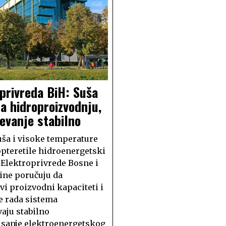
privreda BiH: Suša
a hidroproizvodnju,
evanje stabilno
uša i visoke temperature
pteretile hidroenergetski
z Elektroprivrede Bosne i
ine poručuju da
vi proizvodni kapaciteti i
e rada sistema
aju stabilno
sanje elektroenergetskog