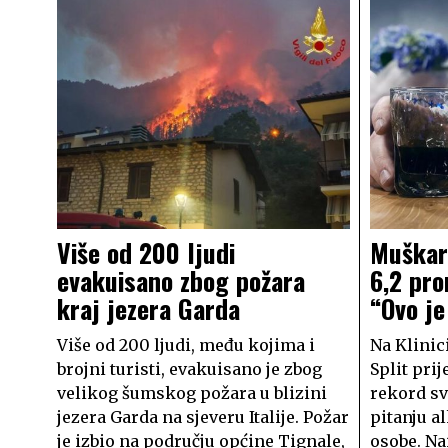
Više od 200 ljudi
Muškarc
evakuisano zbog požara
6,2 pro
kraj jezera Garda
“Ovo je
Više od 200 ljudi, među kojima i
Na Klinici
brojni turisti, evakuisano je zbog
Split pri
velikog šumskog požara u blizini
rekord sv
jezera Garda na sjeveru Italije. Požar
pitanju a
je izbio na području općine Tignale,
osobe. Na