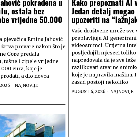
Jahović pokradena u
Kako prepoznati AI 
lu, ostala bez
Jedan detalj mogao 
obe vrijedne 50.000
upozoriti na “lažnja
Vaše društvene mreže sve 
preplavljuju AI-generirani
 pjevačica Emina Jahović
videosnimci. Umjetna inte
e žrtva prevare nakon što je
posljednjih mjeseci toliko 
rne Gore predala
napredovala da je sve teže
, tašne i cipele vrijedne
razlikovati stvarne snimk
.000 eura, koje je
koje je napravila mašina. 
 prodati, a dio novca
zasad postoji nekoliko
 2026
NAJNOVIJE
AUGUST 6, 2026
NAJNOVIJE