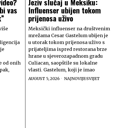
video?
Jeziv slučaj u Meksiku:
bi vas
Influenser ubijen tokom
k”
prijenosa uživo
više
Meksički influenser na društvenim
mrežama Cesar Gastelum ubijen je
ligencija
u utorak tokom prijenosa uživo s
je
prijateljima ispred restorana brze
hrane u sjeverozapadnom gradu
e od onih
Culiacan, saopštile su lokalne
Ipak,
vlasti. Gastelum, koji je imao
AUGUST 5, 2026
NAJNOVIJE
·
SVIJET