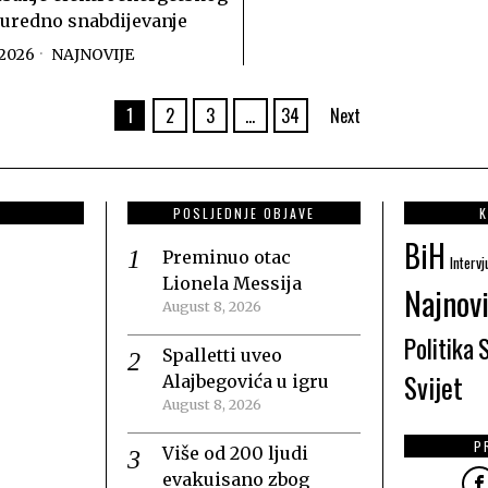
 uredno snabdijevanje
 2026
NAJNOVIJE
1
2
3
…
34
Next
POSLJEDNJE OBJAVE
K
BiH
Preminuo otac
Intervj
Lionela Messija
Najnovi
August 8, 2026
Politika
Spalletti uveo
Svijet
Alajbegovića u igru
August 8, 2026
P
Više od 200 ljudi
evakuisano zbog