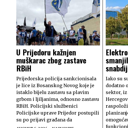
U Prijedoru kažnjen
Elektro
muškarac zbog zastave
smanjil
RBiH
snabdij
Prijedorska policija sankcionisala
Iako su s
je lice iz Bosanskog Novog koje je
dodatno o
istaklo bijelu zastavu sa plavim
sektor, i
grbom i ljiljanima, odnosno zastavu
Hercegov
RBiH. Policijski službenici
raspoloži
Policijske uprave Prijedor postupili
planiranj
su po prijavi građana da
omogućav
funkcioni