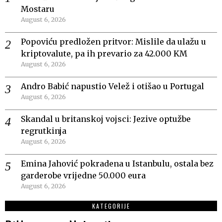
Mostaru
August 6, 2026
Popoviću predložen pritvor: Mislile da ulažu u
kriptovalute, pa ih prevario za 42.000 KM
August 6, 2026
Andro Babić napustio Velež i otišao u Portugal
August 6, 2026
Skandal u britanskoj vojsci: Jezive optužbe
regrutkinja
August 6, 2026
Emina Jahović pokradena u Istanbulu, ostala bez
garderobe vrijedne 50.000 eura
August 6, 2026
KATEGORIJE