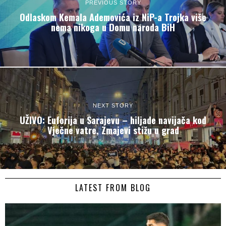
PREVIOUS STORY
Odlaskom Kemala Ademovića iz NiP-a Trojka više
nema nikoga u Domu naroda BiH
NEXT STORY
UŽIVO: Euforija u Sarajevu – hiljade navijača kod
Vječne vatre, Zmajevi stižu u grad
LATEST FROM BLOG