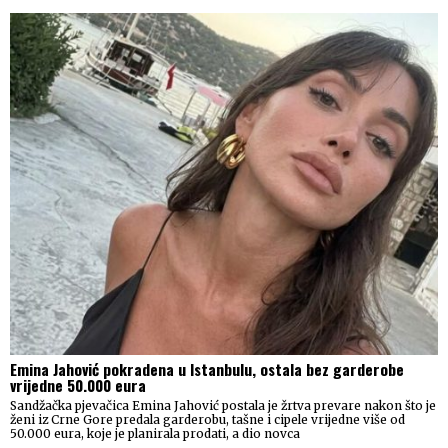
Emina Jahović pokradena u Istanbulu, ostala bez garderobe
vrijedne 50.000 eura
Sandžačka pjevačica Emina Jahović postala je žrtva prevare nakon što je
ženi iz Crne Gore predala garderobu, tašne i cipele vrijedne više od
50.000 eura, koje je planirala prodati, a dio novca