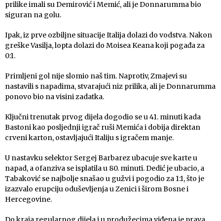
prilike imali su Demirović i Memić, ali je Donnarumma bio
siguran na golu.
Ipak, iz prve ozbiljne situacije Italija dolazi do vodstva. Nakon
greške Vasilja, lopta dolazi do Moisea Keana koji pogađa za
0:1.
Primljeni gol nije slomio naš tim. Naprotiv, Zmajevi su
nastavili s napadima, stvarajući niz prilika, ali je Donnarumma
ponovo bio na visini zadatka.
Ključni trenutak prvog dijela dogodio se u 41. minuti kada
Bastoni kao posljednji igrač ruši Memića i dobija direktan
crveni karton, ostavljajući Italiju s igračem manje.
U nastavku selektor Sergej Barbarez ubacuje sve karte u
napad, a ofanziva se isplatila u 80. minuti. Dedić je ubacio, a
Tabaković se najbolje snašao u gužvi i pogodio za 1:1, što je
izazvalo erupciju oduševljenja u Zenici i širom Bosne i
Hercegovine.
Do kraja regularnog dijela i u produžecima viđena je prava