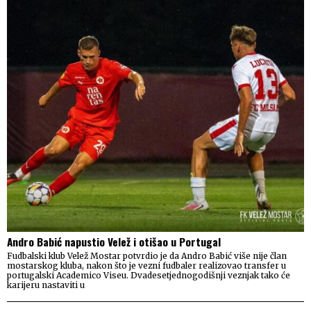
Andro Babić napustio Velež i otišao u Portugal
Fudbalski klub Velež Mostar potvrdio je da Andro Babić više nije član
mostarskog kluba, nakon što je vezni fudbaler realizovao transfer u
portugalski Academico Viseu. Dvadesetjednogodišnji veznjak tako će
karijeru nastaviti u