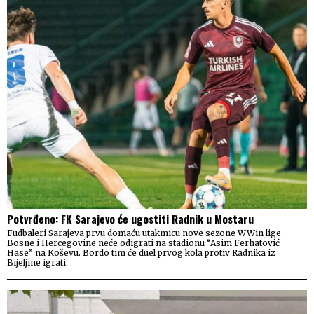
Potvrđeno: FK Sarajevo će ugostiti Radnik u Mostaru
Fudbaleri Sarajeva prvu domaću utakmicu nove sezone WWin lige
Bosne i Hercegovine neće odigrati na stadionu “Asim Ferhatović
Hase” na Koševu. Bordo tim će duel prvog kola protiv Radnika iz
Bijeljine igrati