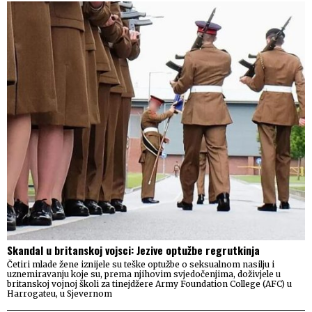
Skandal u britanskoj vojsci: Jezive optužbe regrutkinja
Četiri mlade žene iznijele su teške optužbe o seksualnom nasilju i
uznemiravanju koje su, prema njihovim svjedočenjima, doživjele u
britanskoj vojnoj školi za tinejdžere Army Foundation College (AFC) u
Harrogateu, u Sjevernom