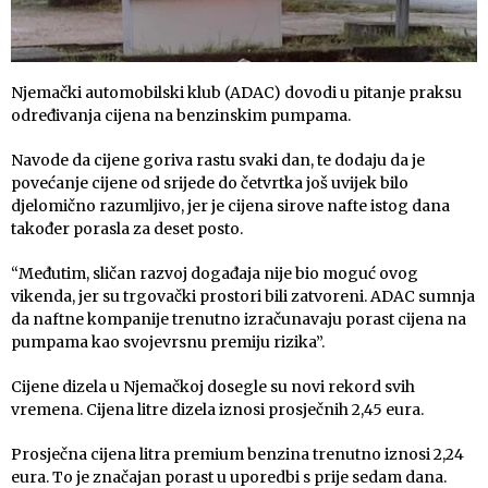
Njemački automobilski klub (ADAC) dovodi u pitanje praksu
određivanja cijena na benzinskim pumpama.
Navode da cijene goriva rastu svaki dan, te dodaju da je
povećanje cijene od srijede do četvrtka još uvijek bilo
djelomično razumljivo, jer je cijena sirove nafte istog dana
također porasla za deset posto.
“Međutim, sličan razvoj događaja nije bio moguć ovog
vikenda, jer su trgovački prostori bili zatvoreni. ADAC sumnja
da naftne kompanije trenutno izračunavaju porast cijena na
pumpama kao svojevrsnu premiju rizika”.
Cijene dizela u Njemačkoj dosegle su novi rekord svih
vremena. Cijena litre dizela iznosi prosječnih 2,45 eura.
Prosječna cijena litra premium benzina trenutno iznosi 2,24
eura. To je značajan porast u uporedbi s prije sedam dana.