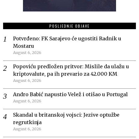
POSLJEDNJE OBJAVE
Potvrđeno: FK Sarajevo će ugostiti Radnik u
Mostaru
August 6, 2026
Popoviću predložen pritvor: Mislile da ulažu u
kriptovalute, pa ih prevario za 42.000 KM
August 6, 2026
Andro Babić napustio Velež i otišao u Portugal
August 6, 2026
Skandal u britanskoj vojsci: Jezive optužbe
regrutkinja
August 6, 2026