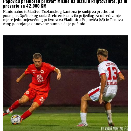
Popoviću predložen pritvor: Mislile da ulažu u kriptovalute, pa ih
prevario za 42.000 KM
Kantonalno tužilaštvo Tuzlanskog kantona je sudiji za prethodni
postupak Općinskog suda Srebrenik stavilo prijedlog za određivanje
mjere jednomjesečnog pritvora za Vladimira Popovića (45) iz Trnova
zbog postojanja osnovane sumnje da je počinio