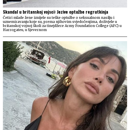
Skandal u britanskoj vojsci: Jezive optužbe regrutkinja
Četiri mlade žene iznijele su teške optužbe o seksualnom nasilju i
uznemiravanju koje su, prema njihovim svjedočenjima, doživjele u
britanskoj vojnoj školi za tinejdžere Army Foundation College (AFC) u
Harrogateu, u Sjevernom