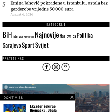
Emina Jahović pokradena u Istanbulu, ostala bez
garderobe vrijedne 50.000 eura
August 6, 2026
KATEGORIJE
Najnovije
BiH
Politika
Naslovnica
Intervjui
Komentari
Sport
Svijet
Sarajevo
PRATITE NAS
DON'T MISS
Ekvador šokirao
Njemačku, Obala