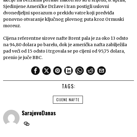
akcije na berzama porasle nakon što su u srijedu, 8. aprila,
Sjedinjene Američke Države i Iran postigli uslovni
dvonedjeljni sporazum o prekidu vatre koji predviđa
ponovno otvaranje ključnog plovnog puta kroz Ormuski
moreuz.
Cijena referentne sirove nafte Brent pala je za oko 13 odsto
na 94,80 dolara po barelu, dok je američka nafta zabilježila
pad veći od 15 odsto i trgovala se po cijeni od 95,75 dolara,
prenio je juče BBC.
TAGS:
CIJENE NAFTE
SarajevoDanas