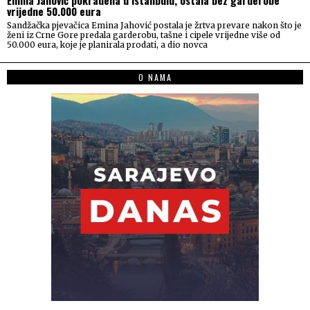
Emina Jahović pokradena u Istanbulu, ostala bez garderobe
vrijedne 50.000 eura
Sandžačka pjevačica Emina Jahović postala je žrtva prevare nakon što je
ženi iz Crne Gore predala garderobu, tašne i cipele vrijedne više od
50.000 eura, koje je planirala prodati, a dio novca
O NAMA