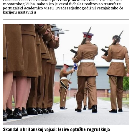
mostarskog kluba, nakon što je vezni fudbaler realizovao transfer u
portugalski Academico Viseu. Dvadesetjednogodišnji veznjak tako će
karijeru nastaviti u
Skandal u britanskoj vojsci: Jezive optužbe regrutkinja