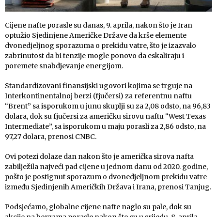
Cijene nafte porasle su danas, 9. aprila, nakon što je Iran
optužio Sjedinjene Američke Države da krše elemente
dvonedjeljnog sporazuma o prekidu vatre, što je izazvalo
zabrinutost da bi tenzije mogle ponovo da eskaliraju i
poremete snabdjevanje energijom.
Standardizovani finansijski ugovori kojima se trguje na
Interkontinentalnoj berzi (fjučersi) za referentnu naftu
“Brent” sa isporukom u junu skuplji su za 2,08 odsto, na 96,83
dolara, dok su fjučersi za američku sirovu naftu “West Texas
Intermediate”, sa isporukom u maju porasli za 2,86 odsto, na
97,27 dolara, prenosi CNBC.
Ovi potezi dolaze dan nakon što je američka sirova nafta
zabilježila najveći pad cijene u jednom danu od 2020. godine,
pošto je postignut sporazum o dvonedjeljnom prekidu vatre
između Sjedinjenih Američkih Država i Irana, prenosi Tanjug.
Podsjećamo, globalne cijene nafte naglo su pale, dok su