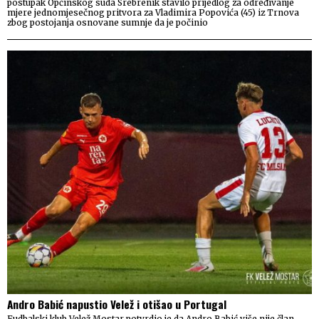
postupak Općinskog suda Srebrenik stavilo prijedlog za određivanje
mjere jednomjesečnog pritvora za Vladimira Popovića (45) iz Trnova
zbog postojanja osnovane sumnje da je počinio
Andro Babić napustio Velež i otišao u Portugal
Fudbalski klub Velež Mostar potvrdio je da Andro Babić više nije član