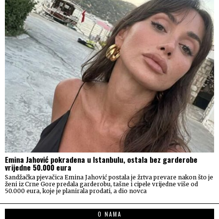
Emina Jahović pokradena u Istanbulu, ostala bez garderobe
vrijedne 50.000 eura
Sandžačka pjevačica Emina Jahović postala je žrtva prevare nakon što je
ženi iz Crne Gore predala garderobu, tašne i cipele vrijedne više od
50.000 eura, koje je planirala prodati, a dio novca
O NAMA