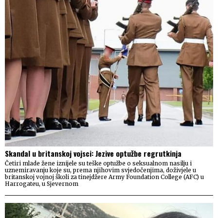
Skandal u britanskoj vojsci: Jezive optužbe regrutkinja
Četiri mlade žene iznijele su teške optužbe o seksualnom nasilju i
uznemiravanju koje su, prema njihovim svjedočenjima, doživjele u
britanskoj vojnoj školi za tinejdžere Army Foundation College (AFC) u
Harrogateu, u Sjevernom