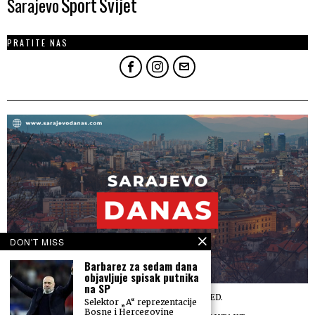
Sport
Svijet
Sarajevo
PRATITE NAS
DON'T MISS
Barbarez za sedam dana
objavljuje spisak putnika
na SP
©
2026
ALL RIGHTS RESERVED.
Selektor „A“ reprezentacije
Bosne i Hercegovine