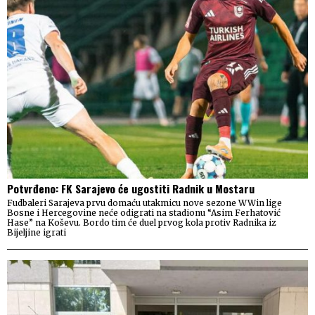
Potvrđeno: FK Sarajevo će ugostiti Radnik u Mostaru
Fudbaleri Sarajeva prvu domaću utakmicu nove sezone WWin lige
Bosne i Hercegovine neće odigrati na stadionu “Asim Ferhatović
Hase” na Koševu. Bordo tim će duel prvog kola protiv Radnika iz
Bijeljine igrati