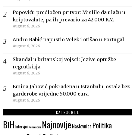
Popoviću predložen pritvor: Mislile da ulažu u
kriptovalute, pa ih prevario za 42.000 KM
August 6, 2026
Andro Babić napustio Velež i otišao u Portugal
August 6, 2026
Skandal u britanskoj vojsci: Jezive optužbe
regrutkinja
August 6, 2026
Emina Jahović pokradena u Istanbulu, ostala bez
garderobe vrijedne 50.000 eura
August 6, 2026
KATEGORIJE
Najnovije
BiH
Politika
Naslovnica
Intervjui
Komentari