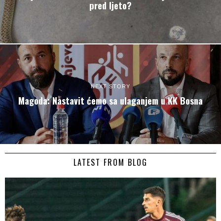
pred ljeto?
NEXT STORY
Magoda: Nastavit ćemo sa ulaganjem u KK Bosna
LATEST FROM BLOG