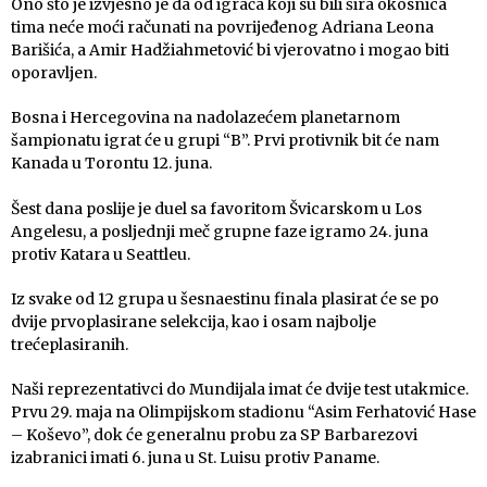
Ono što je izvjesno je da od igrača koji su bili šira okosnica
tima neće moći računati na povrijeđenog Adriana Leona
Barišića, a Amir Hadžiahmetović bi vjerovatno i mogao biti
oporavljen.
Bosna i Hercegovina na nadolazećem planetarnom
šampionatu igrat će u grupi “B”. Prvi protivnik bit će nam
Kanada u Torontu 12. juna.
Šest dana poslije je duel sa favoritom Švicarskom u Los
Angelesu, a posljednji meč grupne faze igramo 24. juna
protiv Katara u Seattleu.
Iz svake od 12 grupa u šesnaestinu finala plasirat će se po
dvije prvoplasirane selekcija, kao i osam najbolje
trećeplasiranih.
Naši reprezentativci do Mundijala imat će dvije test utakmice.
Prvu 29. maja na Olimpijskom stadionu “Asim Ferhatović Hase
– Koševo”, dok će generalnu probu za SP Barbarezovi
izabranici imati 6. juna u St. Luisu protiv Paname.