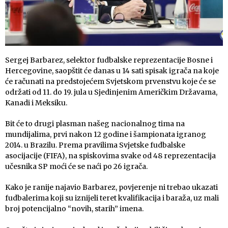
Sergej Barbarez, selektor fudbalske reprezentacije Bosne i
Hercegovine, saopštit će danas u 14 sati spisak igrača na koje
će računati na predstojećem Svjetskom prvenstvu koje će se
održati od 11. do 19. jula u Sjedinjenim Američkim Državama,
Kanadi i Meksiku.
Bit će to drugi plasman našeg nacionalnog tima na
mundijalima, prvi nakon 12 godine i šampionata igranog
2014. u Brazilu. Prema pravilima Svjetske fudbalske
asocijacije (FIFA), na spiskovima svake od 48 reprezentacija
učesnika SP moći će se naći po 26 igrača.
Kako je ranije najavio Barbarez, povjerenje ni trebao ukazati
fudbalerima koji su iznijeli teret kvalifikacija i baraža, uz mali
broj potencijalno “novih, starih” imena.