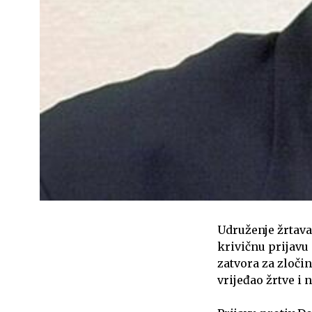
Udruženje žrtava
krivičnu prijavu
zatvora za zloči
vrijeđao žrtve i 