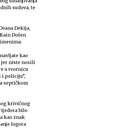
ubog umanjivanja
dnih sudova, te
Deana Dekija,
 Kain Došen
m imenima.
onavljate kao
jer niste nosili
re u tvornicu
 policiju”,
sa septičkom
nog krivičnog
ijedora bilo
ma kao znak
janje logora