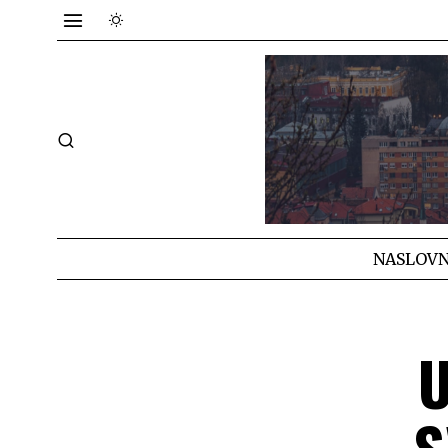
NASLOVN
U
S