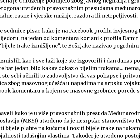
ošena je Udruženje podnijelo zbog javnog negiranja i gr
i progona utvrđenih pravosnažnim presudama međunaro
alne, rasne i vjerske mržnje, razdora ili netrpeljivosti.
le sedmice pisao kako je na Facebook profilu izvjesnog 
rijedoru, na jedan od komentara korisnik profila Damir
“bijele trake izmišljene”, te Bošnjake nazivao pogrdni
 izmislili kao i sve laži koje ste izgovorili i dan danas p
te bar jedan, bilo kakav dokaz o bijelim trakama… nema, 
i ste sebi učinili to zadovoljstvo da vas pohapse i pritvo
ca zbog masovnog učešća u napadima na srpsku vojsku i
ebook komentaru u kojem se masovne grobnice porede 
 naveli kako je u više pravosnažnih presuda Međunarod
goslaviju (MKSJ) utvrđeno da je nesrpsko stanovništvo Pr
ti bijele plahte na kućama i nositi bijele trake na ruka
lojalnosti tadašnjim vlastima. Također je utvrđeno posto