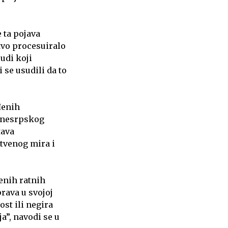
 ta pojava
štvo procesuiralo
judi koji
 se usudili da to
đenih
 nesrpskog
tava
štvenog mira i
enih ratnih
rava u svojoj
st ili negira
ja”, navodi se u