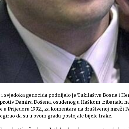
 i svjedoka genocida podnijelo je Tužilaštvu Bosne i H
 protiv Damira Došena, osuđenog u Haškom tribunalu na
ne u Prijedoru 1992., za komentara na društvenoj mreži 
negirao da su u ovom gradu postojale bijele trake.