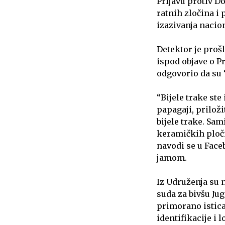
Prijavu protiv D
ratnih zločina 
izazivanja nacion
Detektor je proš
ispod objave o P
odgovorio da su 
“Bijele trake ste
papagaji, priloži
bijele trake. Sam
keramičkih ploči
navodi se u Fac
jamom.
Iz Udruženja su
suda za bivšu Ju
primorano istica
identifikacije i 