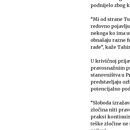
podnijelo zbog k
“Mi od strane Tu
redovno pojavlju
nekoga ko ima utj
obnašaju razne fu
rade”, kaže Tahir
U krivičnoj prija
pravosnažnim p
stanovništva u Pr
predstavljaju oz
potencijalno pod
“Sloboda izražav
zločina niti prav
praksi kontinuir
teške zločine ne 