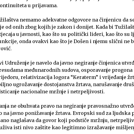
ontinuiteta u prijavama.
žilaštva nemamo adekvatne odgovore na činjenicu da se
je od onih zbog kojih je zakon i donijet. Kada bi Tužila
ecaja u javnosti, kao što su politički lideri, kao što su l
nkcije, onda ovakvi kao što je Došen i njemu slični ne bi
ović.
vi Udruženje je navelo da javno negiranje činjenica utvr
resudama međunarodnih sudova, osporavanje progona
ijedoru, relativizacija logora “Keraterm” i vrijeđanje žr
biljno ugrožavanje dostojanstva žrtava, narušavanje dru
sticanje nacionalne mržnje i netrpeljivosti.
anja ne obuhvata pravo na negiranje pravosnažno utvrđ
o na javno ponižavanje žrtava. Evropski sud za ljudska p
ano naglašava da govor koji podstiče mržnju, netrpeljivo
uživa isti nivo zaštite kao legitimno izražavanje mišljen