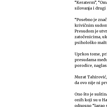
“Keraterm”, “Oma
silovanja i drug
“Posebno je zna
krivičnim sudom 
Presudom je utvr
zatočenicima, uk
psihološko maltr
Uprkos tome, pri
presudama međuna
porodice, naglasi
Murat Tahirović,
da ovo nije ni pr
Ono što je suštin
onih koji su u H
odnosno “lagao sv