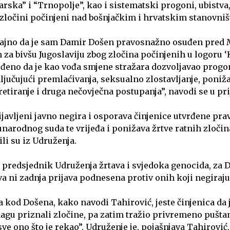
rska” i “Trnopolje”, kao i sistematski progoni, ubistva
i zločini počinjeni nad bošnjačkim i hrvatskim stanovni
čajno da je sam Damir Došen pravosnažno osuđen pre
za bivšu Jugoslaviju zbog zločina počinjenih u logoru ‘
đeno da je kao vođa smjene stražara dozvoljavao progon
ljučujući premlaćivanja, seksualno zlostavljanje, poniža
etiranje i druga nečovječna postupanja”, navodi se u pri
javljeni javno negira i osporava činjenice utvrđene p
rodnog suda te vrijeđa i ponižava žrtve ratnih zločina
li su iz Udruženja.
 predsjednik Udruženja žrtava i svjedoka genocida, za 
va ni zadnja prijava podnesena protiv onih koji negiraju
a kod Došena, kako navodi Tahirović, jeste činjenica da 
aagu priznali zločine, pa zatim tražio privremeno pušta
e ono što je rekao”. Udruženje je, pojašnjava Tahirović,