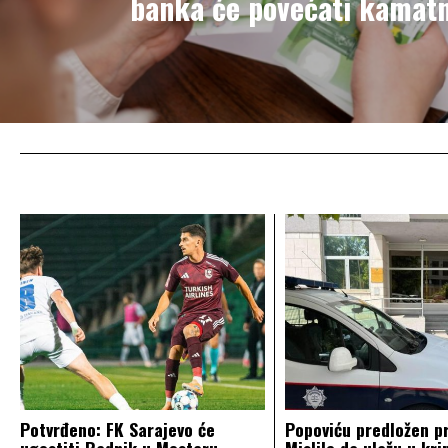
banka će povećati kamat
Potvrđeno: FK Sarajevo će
Popoviću predložen pr
ugostiti Radnik u Mostaru
Mislile da ulažu u kri