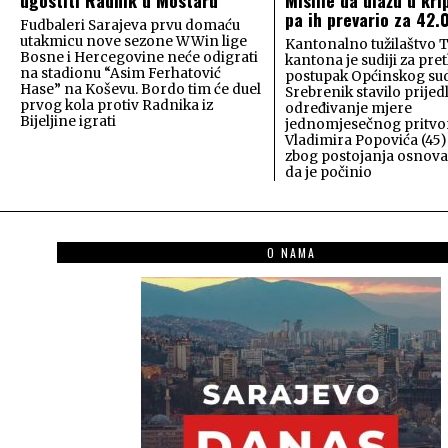
pa ih prevario za 42
Fudbaleri Sarajeva prvu domaću
utakmicu nove sezone WWin lige
Kantonalno tužilaštvo 
Bosne i Hercegovine neće odigrati
kantona je sudiji za pre
na stadionu “Asim Ferhatović
postupak Općinskog su
Hase” na Koševu. Bordo tim će duel
Srebrenik stavilo prijed
prvog kola protiv Radnika iz
određivanje mjere
Bijeljine igrati
jednomjesečnog pritvo
Vladimira Popovića (45)
zbog postojanja osnov
da je počinio
O NAMA