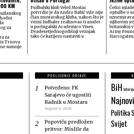
.000 KM
Fudbalski klub Velež Mostar
Četiri mlade
potvrdio je da Andro Babić više nije
optužbe o s
Tuzlanskog
član mostarskog kluba, nakon što je
uznemiravan
thodni
vezni fudbaler realizovao transfer
njihovim sv
da
u portugalski Academico Viseu.
britanskoj v
log za
Dvadesetjednogodišnji veznjak
Army Found
tako će karijeru nastaviti u
Harrogateu
ra za
 iz Trnova
ane sumnje
POSLJEDNJE OBJAVE
K
BiH
Potvrđeno: FK
Intervj
Sarajevo će ugostiti
Najnovi
Radnik u Mostaru
August 6, 2026
Politika
Svijet
Popoviću predložen
pritvor: Mislile da