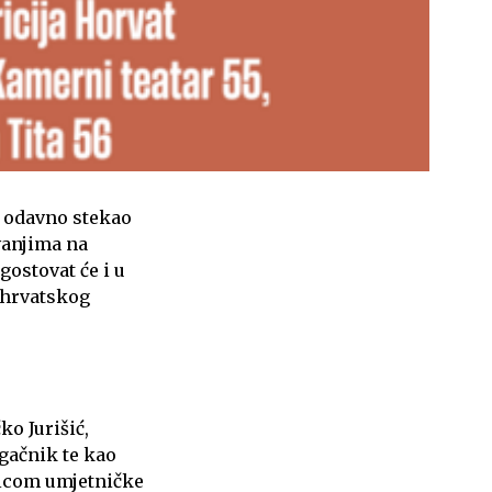
je odavno stekao
ovanjima na
gostovat će i u
 hrvatskog
ko Jurišić,
gačnik te kao
icom umjetničke