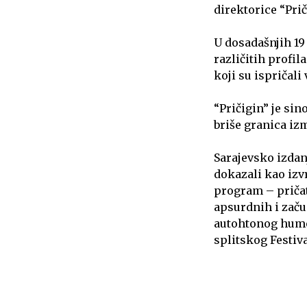
direktorice “Prič
U dosadašnjih 19 
različitih profil
koji su ispričali
“Pričigin” je si
briše granica iz
Sarajevsko izdanj
dokazali kao izvr
program – pričat
apsurdnih i začu
autohtonog humor
splitskog Festiva