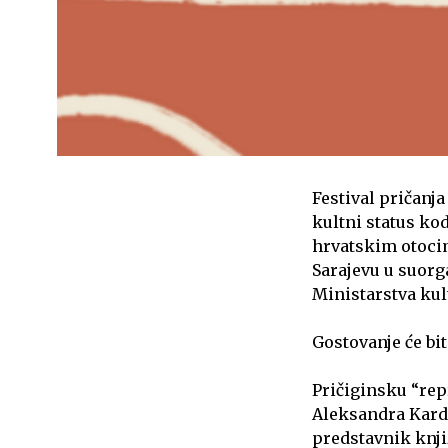
Festival pričanja
kultni status kod
hrvatskim otocima
Sarajevu u suorg
Ministarstva kul
Gostovanje će bi
Pričiginsku “repr
Aleksandra Kardu
predstavnik knj