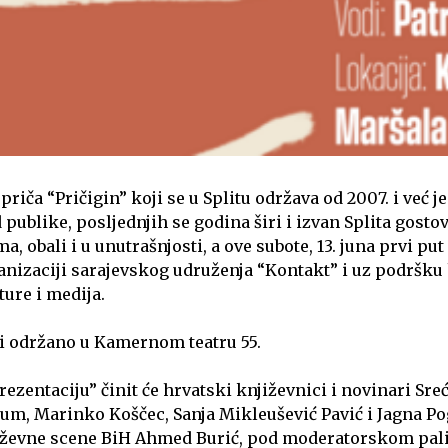
 priča “Pričigin” koji se u Splitu održava od 2007. i već 
 publike, posljednjih se godina širi i izvan Splita gost
, obali i u unutrašnjosti, a ove subote, 13. juna prvi put 
anizaciji sarajevskog udruženja “Kontakt” i uz podršku
ture i medija.
ti održano u Kamernom teatru 55.
ezentaciju” činit će hrvatski književnici i novinari Sreć
m, Marinko Koščec, Sanja Mikleušević Pavić i Jagna Po
iževne scene BiH Ahmed Burić, pod moderatorskom pal