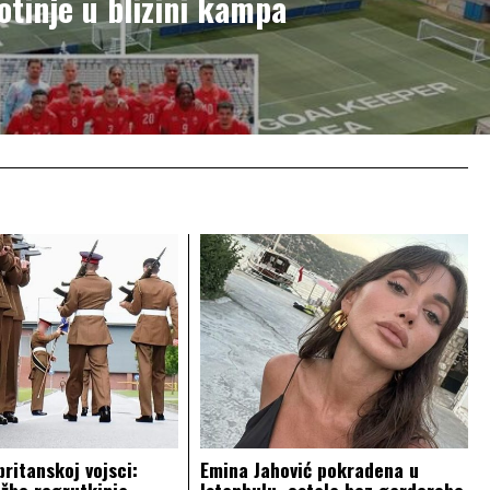
otinje u blizini kampa
britanskoj vojsci:
Emina Jahović pokradena u
užbe regrutkinja
Istanbulu, ostala bez garderobe