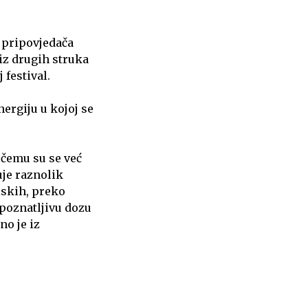
a pripovjedača
 iz drugih struka
 festival.
ergiju u kojoj se
 čemu su se već
uje raznolik
iskih, preko
epoznatljivu dozu
o je iz