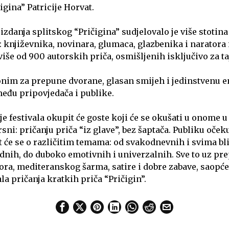
igina” Patricije Horvat.
izdanja splitskog “Pričigina” sudjelovalo je više stotin
a: književnika, novinara, glumaca, glazbenika i naratora
 više od 900 autorskih priča, osmišljenih isključivo za taj
nonim za prepune dvorane, glasan smijeh i jedinstvenu en
među pripovjedača i publike.
e festivala okupit će goste koji će se okušati u onome u
sni: pričanju priča “iz glave”, bez šaptača. Publiku oček
 će se o različitim temama: od svakodnevnih i svima bl
dnih, do duboko emotivnih i univerzalnih. Sve to uz pr
a, mediteranskog šarma, satire i dobre zabave, saopćen
la pričanja kratkih priča “Pričigin”.