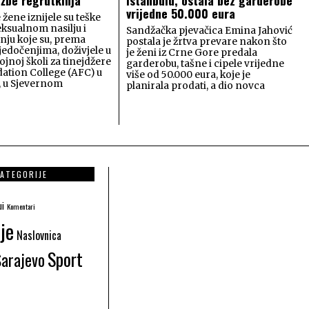
vrijedne 50.000 eura
 žene iznijele su teške
eksualnom nasilju i
Sandžačka pjevačica Emina Jahović
ju koje su, prema
postala je žrtva prevare nakon što
jedočenjima, doživjele u
je ženi iz Crne Gore predala
ojnoj školi za tinejdžere
garderobu, tašne i cipele vrijedne
ation College (AFC) u
više od 50.000 eura, koje je
, u Sjevernom
planirala prodati, a dio novca
ATEGORIJE
ui
Komentari
je
Naslovnica
Sport
Sarajevo