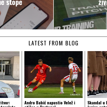
ne stope
živ
LATEST FROM BLOG
itvor:
Andro Babić napustio Velež i
Skandal u 
ptovalute,
otišao u Portugal
Jezive opt