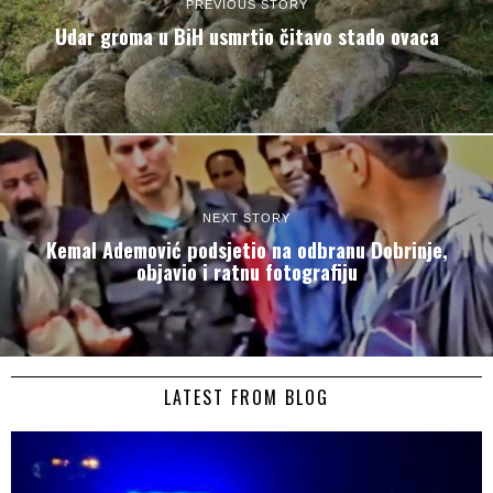
PREVIOUS STORY
Udar groma u BiH usmrtio čitavo stado ovaca
NEXT STORY
Kemal Ademović podsjetio na odbranu Dobrinje,
objavio i ratnu fotografiju
LATEST FROM BLOG