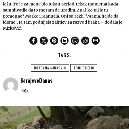
lošu. To je za mene bio tužan period, težak momenat kada
sam shvatila da to moram da uradim. Znaš ko mi je tu
pomogao? Marko i Manuela. Oni su rekli: “Mama, hajde da
idemo”. Ja sam podnijela zahtjev za razvod braka – dodala je
Mirković.
TAGS:
DRAGANA MIRKOVIĆ
TONI BIJELIĆ
SarajevoDanas