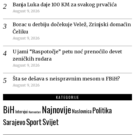
Banja Luka daje 100 KM za svakog prvačića
August 9, 2026
Borac u derbiju dočekuje Velež, Zrinjski domaćin
Čeliku
August 9, 2026
U jami “Raspotočje” petu noć prenoćilo devet
zeničkih rudara
August 9, 2026
Šta se dešava s neispravnim mesom u FBiH?
August 9, 2026
KATEGORIJE
Najnovije
BiH
Politika
Naslovnica
Intervjui
Komentari
Sport
Svijet
Sarajevo