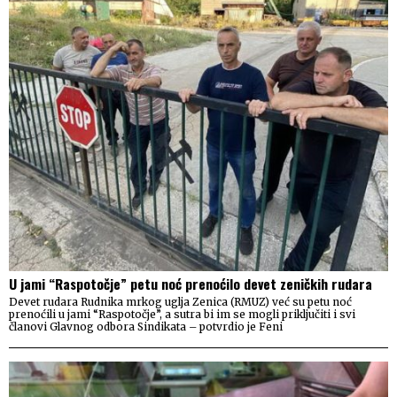
U jami “Raspotočje” petu noć prenoćilo devet zeničkih rudara
Devet rudara Rudnika mrkog uglja Zenica (RMUZ) već su petu noć
prenoćili u jami “Raspotočje”, a sutra bi im se mogli priključiti i svi
članovi Glavnog odbora Sindikata – potvrdio je Feni