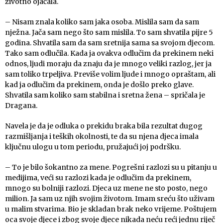
životno ojačala.
– Nisam znala koliko sam jaka osoba. Mislila sam da sam
nježna. Jača sam nego što sam mislila. To sam shvatila pijre 5
godina. Shvatila sam da sam sretnija sama sa svojom djecom.
Tako sam odlučila. Kada ja ovakva odlučim da prekinem neki
odnos, ljudi moraju da znaju da je mnogo veliki razlog, jer ja
sam toliko trpeljiva. Previše volim ljude i mnogo opraštam, ali
kad ja odlučim da prekinem, onda je došlo preko glave.
Shvatila sam koliko sam stabilna i sretna žena – spričala je
Dragana.
Navela je da je odluka o prekidu braka bila rezultat dugog
razmišljanja i teških okolnosti, te da su njena djeca imala
ključnu ulogu u tom periodu, pružajući joj podršku.
– To je bilo šokantno za mene. Pogrešni razlozi su u pitanju u
medijima, veći su razlozi kada je odlučim da prekinem,
mnogo su bolniji razlozi. Djeca uz mene ne sto posto, nego
milion. Ja sam uz njih svojim životom. Imam sreću što uživam
u malim stvarima. Bio je skladan brak neko vrijeme. Poštujem
oca svoje djece i zbog svoje djece nikada neću reći jednu riječ