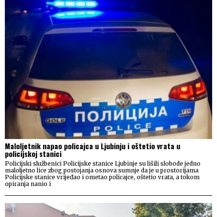
Maloljetnik napao policajca u Ljubinju i oštetio vrata u
policijskoj stanici
Policijski službenici Policijske stanice Ljubinje su lišili slobode jedno
maloljetno lice zbog postojanja osnova sumnje da je u prostorijama
Policijske stanice vrijeđao i ometao policajce, oštetio vrata, a tokom
opiranja nanio i