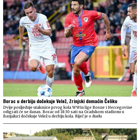
Borac u derbiju dočekuje Velež, Zrinjski domaćin Čeliku
Dvije posljednje utakmice prvog kola WWin lige Bosne i Hercegovine
odigrati će se danas. Borac od 18:30 sati na Gradskom stadionu u
Banjaluci dočekuje Velež u derbiju kola. Riječ je o duelu