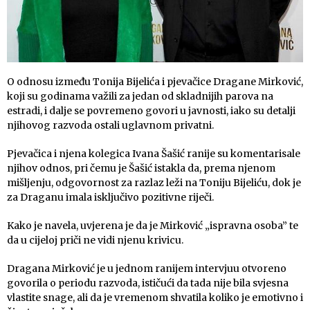
O odnosu između Tonija Bijelića i pjevačice Dragane Mirković,
koji su godinama važili za jedan od skladnijih parova na
estradi, i dalje se povremeno govori u javnosti, iako su detalji
njihovog razvoda ostali uglavnom privatni.
Pjevačica i njena kolegica Ivana Šašić ranije su komentarisale
njihov odnos, pri čemu je Šašić istakla da, prema njenom
mišljenju, odgovornost za razlaz leži na Toniju Bijeliću, dok je
za Draganu imala isključivo pozitivne riječi.
Kako je navela, uvjerena je da je Mirković „ispravna osoba” te
da u cijeloj priči ne vidi njenu krivicu.
Dragana Mirković je u jednom ranijem intervjuu otvoreno
govorila o periodu razvoda, ističući da tada nije bila svjesna
vlastite snage, ali da je vremenom shvatila koliko je emotivno i