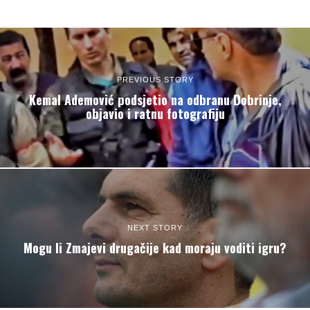
PREVIOUS STORY
Kemal Ademović podsjetio na odbranu Dobrinje,
objavio i ratnu fotografiju
NEXT STORY
Mogu li Zmajevi drugačije kad moraju voditi igru?