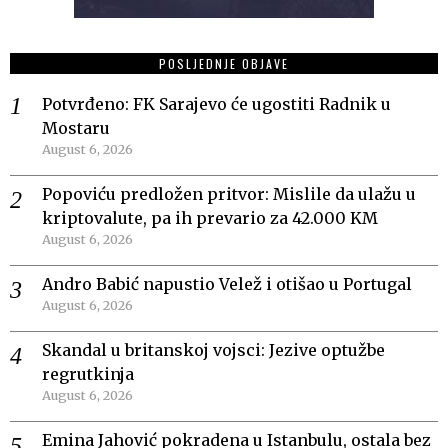
POSLJEDNJE OBJAVE
Potvrđeno: FK Sarajevo će ugostiti Radnik u
Mostaru
August 6, 2026
Popoviću predložen pritvor: Mislile da ulažu u
kriptovalute, pa ih prevario za 42.000 KM
August 6, 2026
Andro Babić napustio Velež i otišao u Portugal
August 6, 2026
Skandal u britanskoj vojsci: Jezive optužbe
regrutkinja
August 6, 2026
Emina Jahović pokradena u Istanbulu, ostala bez