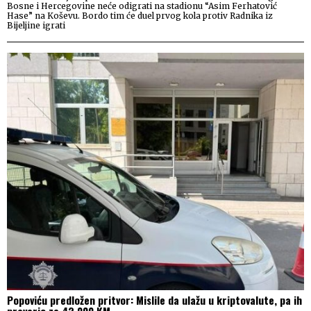
Bosne i Hercegovine neće odigrati na stadionu “Asim Ferhatović
Hase” na Koševu. Bordo tim će duel prvog kola protiv Radnika iz
Bijeljine igrati
Popoviću predložen pritvor: Mislile da ulažu u kriptovalute, pa ih
prevario za 42.000 KM