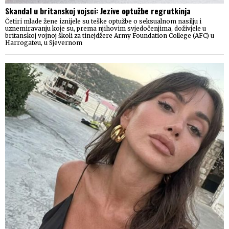
Skandal u britanskoj vojsci: Jezive optužbe regrutkinja
Četiri mlade žene iznijele su teške optužbe o seksualnom nasilju i
uznemiravanju koje su, prema njihovim svjedočenjima, doživjele u
britanskoj vojnoj školi za tinejdžere Army Foundation College (AFC) u
Harrogateu, u Sjevernom