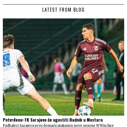
LATEST FROM BLOG
Potvrđeno: FK Sarajevo će ugostiti Radnik u Mostaru
Fudbaleri Sarajeva prvu domaću utakmicu nove sezone WWin lige