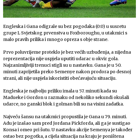
Engleska i Gana odigrale su bez pogodaka (0:0) u susretu
grupe L Svjetskog prvenstva u Foxboroughu, u utakmici s
malo pravih prilika i mnogo opreza s obje strane.
Prvo poluvrijeme proteklo je bez većih uzbuđenja, a nijedna
reprezentacija nije uspjela uputiti udarac u okvir gola.
Najzanimljiviji trenuci stigli su u nastavku. Gana je u 50.
minuti zaprijetila preko Semenye nakon prodora po desnoj
strani, ali nije uspjela iskoristiti obećavajuću situaciju.
Engleska je najbolju priliku imala u 57. minuti kada su
Madueke i Gordon u razmaku od nekoliko sekundi okušali
udarce, no ganski blok i golman bili su na visini zadatka.
Najveću šansu na utakmici propustila je Gana u 79. minuti.
Adu je izašao sam pred Jordana Pickforda, ali ga je sustigao
Konsa i omeo pri šutu. U nastavku akcije Semenya je također
ostao bez pogotka, a cijela situacija na kraju je poništena