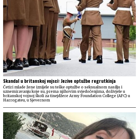
Skandal u britanskoj vojsci: Jezive optužbe regrutkinja
Četiri mlade žene iznijele su teške optužbe o seksualnom nasilju i
uznemiravanju koje su, prema njihovim svjedočenjima, doživjele u
britanskoj vojnoj školi za tinejdžere Army Foundation College (AFC) u
Harrogateu, u Sjevernom