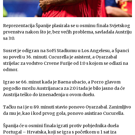
Reprezentacija Španije plasirala se u osminu finala Svjetskog
prvenstva nakon što je, bez većih problema, savladala Austriju
sa 3:0.
Susret je odigran na SoFi Stadiumu u Los Angelesu, a Španci
su poveli u 36. minuti. Cucurella je asistent, a Oyarzabal
strijelac za vodstvo Crvene Furije od 1:0 s kojom se odlazi na
odmor.
Igrao se 66. minut kada je Baena ubacio, a Porro glavom
pogodio mrežu Austrijanaca za 2:0 i tada je bilo jasno da će
Austrija teško do iznenađenja u ovom duelu.
Tačku na i je u 89. minuti stavio ponovo Oyarzabal. Zanimljivo
da mu je, kao i kod prvog gola, ponovo asistirao Cucurella.
Španija će u osmini finala igrati protiv pobjednika duela
Portugal – Hrvatska, koji se igra s početkom u 1 sat iza