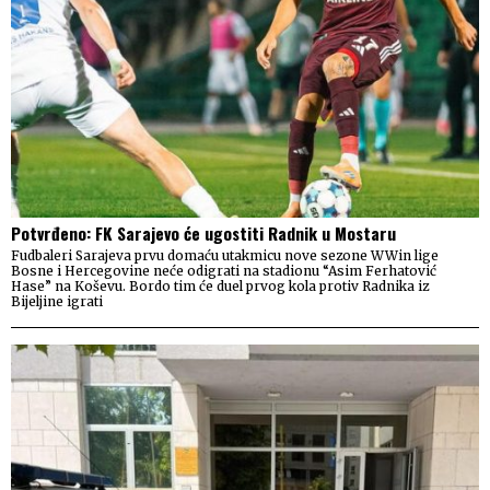
Potvrđeno: FK Sarajevo će ugostiti Radnik u Mostaru
Fudbaleri Sarajeva prvu domaću utakmicu nove sezone WWin lige
Bosne i Hercegovine neće odigrati na stadionu “Asim Ferhatović
Hase” na Koševu. Bordo tim će duel prvog kola protiv Radnika iz
Bijeljine igrati