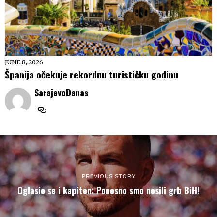
JUNE 8, 2026
Španija očekuje rekordnu turističku godinu
SarajevoDanas
PREVIOUS STORY
Oglasio se i kapiten: Ponosno smo nosili grb BiH!