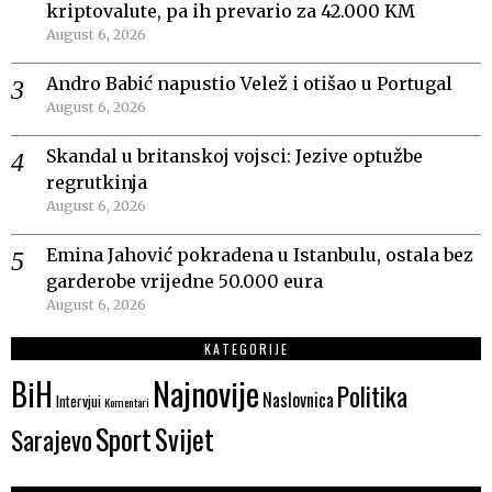
kriptovalute, pa ih prevario za 42.000 KM
August 6, 2026
Andro Babić napustio Velež i otišao u Portugal
August 6, 2026
Skandal u britanskoj vojsci: Jezive optužbe
regrutkinja
August 6, 2026
Emina Jahović pokradena u Istanbulu, ostala bez
garderobe vrijedne 50.000 eura
August 6, 2026
KATEGORIJE
Najnovije
BiH
Politika
Naslovnica
Intervjui
Komentari
Sport
Svijet
Sarajevo