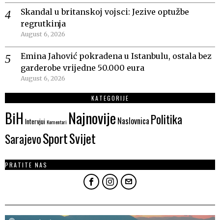
Skandal u britanskoj vojsci: Jezive optužbe
regrutkinja
August 6, 2026
Emina Jahović pokradena u Istanbulu, ostala bez
garderobe vrijedne 50.000 eura
August 6, 2026
KATEGORIJE
Najnovije
BiH
Politika
Naslovnica
Intervjui
Komentari
Sport
Svijet
Sarajevo
PRATITE NAS