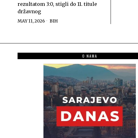
rezultatom 3:0, stigli do 11. titule
državnog
MAY 11, 2026
BIH
O NAMA