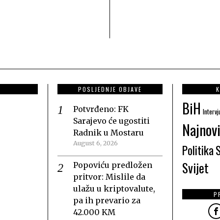
POSLJEDNJE OBJAVE
K
BiH
Potvrđeno: FK
Intervj
Sarajevo će ugostiti
Najnovi
Radnik u Mostaru
August 6, 2026
Politika
Svijet
Popoviću predložen
pritvor: Mislile da
ulažu u kriptovalute,
P
pa ih prevario za
42.000 KM