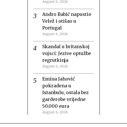
August 6, 2026
Andro Babić napustio
Velež i otišao u
Portugal
August 6, 2026
Skandal u britanskoj
vojsci: Jezive optužbe
regrutkinja
August 6, 2026
Emina Jahović
pokradena u
Istanbulu, ostala bez
garderobe vrijedne
50.000 eura
August 6, 2026