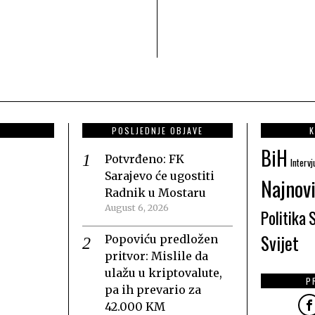
POSLJEDNJE OBJAVE
K
BiH
Potvrđeno: FK
Intervj
Sarajevo će ugostiti
Najnovi
Radnik u Mostaru
August 6, 2026
Politika
Svijet
Popoviću predložen
pritvor: Mislile da
ulažu u kriptovalute,
P
pa ih prevario za
42.000 KM