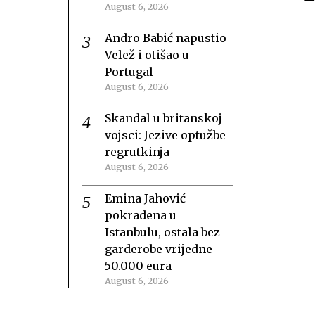
August 6, 2026
Andro Babić napustio
Velež i otišao u
Portugal
August 6, 2026
Skandal u britanskoj
vojsci: Jezive optužbe
regrutkinja
August 6, 2026
Emina Jahović
pokradena u
Istanbulu, ostala bez
garderobe vrijedne
50.000 eura
August 6, 2026