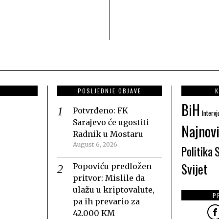
POSLJEDNJE OBJAVE
K
BiH
Potvrđeno: FK
Intervj
Sarajevo će ugostiti
Najnovi
Radnik u Mostaru
August 6, 2026
Politika
Svijet
Popoviću predložen
pritvor: Mislile da
ulažu u kriptovalute,
P
pa ih prevario za
42.000 KM