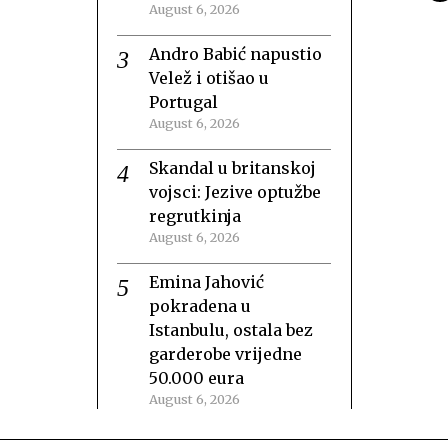
August 6, 2026
Andro Babić napustio
Velež i otišao u
Portugal
August 6, 2026
Skandal u britanskoj
vojsci: Jezive optužbe
regrutkinja
August 6, 2026
Emina Jahović
pokradena u
Istanbulu, ostala bez
garderobe vrijedne
50.000 eura
August 6, 2026