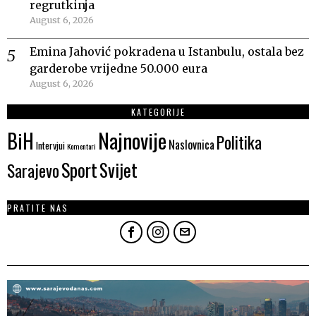
regrutkinja
August 6, 2026
Emina Jahović pokradena u Istanbulu, ostala bez
garderobe vrijedne 50.000 eura
August 6, 2026
KATEGORIJE
Najnovije
BiH
Politika
Naslovnica
Intervjui
Komentari
Sport
Svijet
Sarajevo
PRATITE NAS