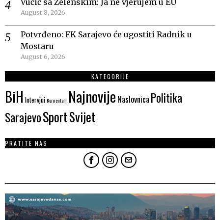
Vučić sa Zelenskim: Ja ne vjerujem u EU
August 8, 2026
Potvrđeno: FK Sarajevo će ugostiti Radnik u
Mostaru
August 6, 2026
KATEGORIJE
Najnovije
BiH
Politika
Naslovnica
Intervjui
Komentari
Sport
Svijet
Sarajevo
PRATITE NAS