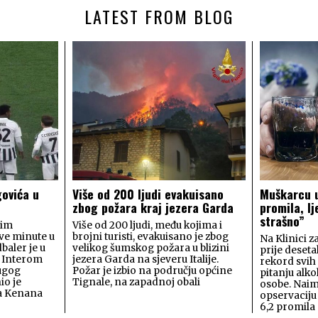
LATEST FROM BLOG
govića u
Više od 200 ljudi evakuisano
Muškarcu u
zbog požara kraj jezera Garda
promila, lj
strašno”
rim
Više od 200 ljudi, među kojima i
rve minute u
brojni turisti, evakuisano je zbog
Na Klinici za
baler je u
velikog šumskog požara u blizini
prije deset
a Interom
jezera Garda na sjeveru Italije.
rekord svih
rugog
Požar je izbio na području općine
pitanju alk
io je
Tignale, na zapadnoj obali
osobe. Naim
ca Kenana
opservacij
6,2 promila