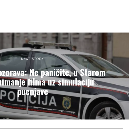
NEXT STORY
zorava: Ne paničite, u Starom
imanje filma uz simulaciju
pucnjave