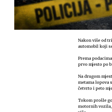
Nakon više od tri
automobil koji se
Prema podacima M
prvo mjesto po br
Na drugom mjestu
metama lopova s
četvrto i peto mj
Tokom prošle go
motornih vozila, 