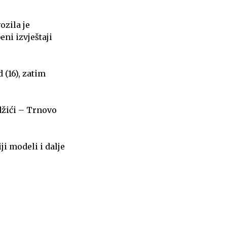
ozila je
ni izvještaji
 (16), zatim
džići – Trnovo
ji modeli i dalje