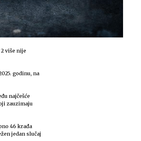
2 više nije
025. godinu, na
eđu najčešće
ji zauzimaju
pno 46 krađa
ežen jedan slučaj