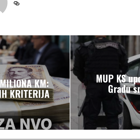
MUP KS upo
 MILIONA KM:
Gradu sn
IH KRITERIJA