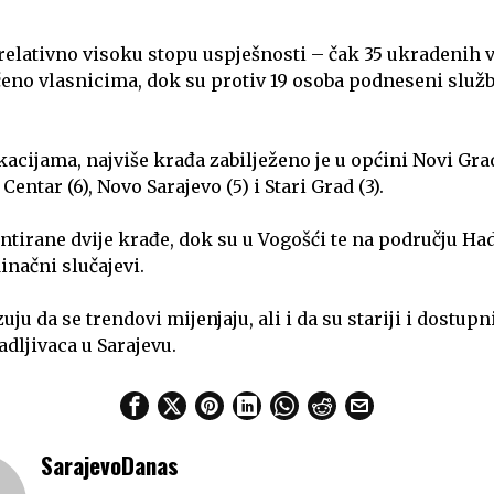
 relativno visoku stopu uspješnosti – čak 35 ukradenih v
eno vlasnicima, dok su protiv 19 osoba podneseni službe
okacijama, najviše krađa zabilježeno je u općini Novi Grad
, Centar (6), Novo Sarajevo (5) i Stari Grad (3).
entirane dvije krađe, dok su u Vogošći te na području Ha
inačni slučajevi.
ju da se trendovi mijenjaju, ali i da su stariji i dostupni
dljivaca u Sarajevu.
SarajevoDanas