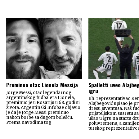
Preminuo otac Lionela Messija
Spalletti uveo Alajbe
igru
Jorge Messi, otac legendarnog
argentinskog fudbalera Lionela,
Bh. reprezentativac Ke
preminuo je u Rosariju u 68. godini
Alajbegović upisao je p
života. Argentinski Infobae objavio
dresu Juventusa. Naš fud
je da je Jorge Messi preminuo
prijateljskom susretu s
nakon borbe sa dugom bolešću.
ušao u igru na startu d
Prema navodima tog
poluvremena, a zamijen
turskog reprezentativ