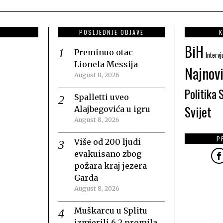
POSLJEDNJE OBJAVE
K
BiH
Preminuo otac
Intervj
Lionela Messija
Najnovi
August 8, 2026
Politika
Spalletti uveo
Svijet
Alajbegovića u igru
August 8, 2026
P
Više od 200 ljudi
evakuisano zbog
požara kraj jezera
Garda
August 8, 2026
Muškarcu u Splitu
izmjerili 6,2 promila,