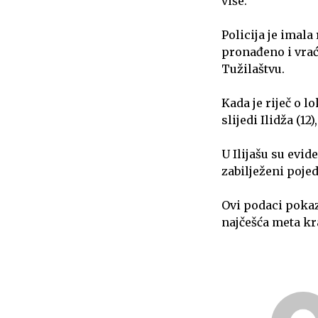
više.
Policija je imala
pronađeno i vrać
Tužilaštvu.
Kada je riječ o l
slijedi Ilidža (12)
U Ilijašu su evid
zabilježeni pojed
Ovi podaci pokazu
najčešća meta kra