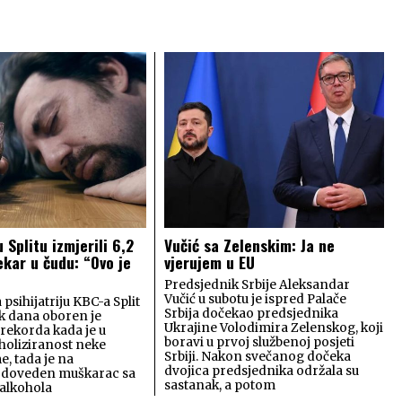
 Splitu izmjerili 6,2
Vučić sa Zelenskim: Ja ne
ekar u čudu: “Ovo je
vjerujem u EU
Predsjednik Srbije Aleksandar
Vučić u subotu je ispred Palače
 psihijatriju KBC-a Split
Srbija dočekao predsjednika
ak dana oboren je
Ukrajine Volodimira Zelenskog, koji
 rekorda kada je u
boravi u prvoj službenoj posjeti
oholiziranost neke
Srbiji. Nakon svečanog dočeka
e, tada je na
dvojica predsjednika održala su
u doveden muškarac sa
sastanak, a potom
 alkohola