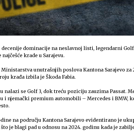
 decenije dominacije na neslavnoj listi, legendarni Golf 
 najčešće krade u Sarajevu.
inistarstva unutrašnjih poslova Kantona Sarajevo za 2
oju krađa izbila je Škoda Fabia.
 nalazi se Golf 3, dok treću poziciju zauzima Passat. M
u i njemački premium automobili – Mercedes i BMW, ko
esto.
dine na području Kantona Sarajevo evidentirano je uku
što je blagi pad u odnosu na 2024. godinu kada je zabilj