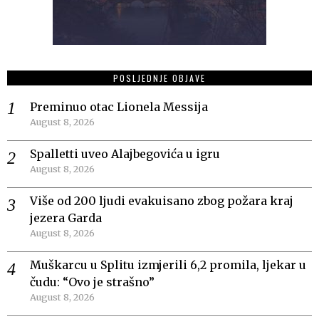
POSLJEDNJE OBJAVE
Preminuo otac Lionela Messija
August 8, 2026
Spalletti uveo Alajbegovića u igru
August 8, 2026
Više od 200 ljudi evakuisano zbog požara kraj
jezera Garda
August 8, 2026
Muškarcu u Splitu izmjerili 6,2 promila, ljekar u
čudu: “Ovo je strašno”
August 8, 2026