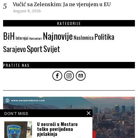
Vučić sa Zelenskim: Ja ne vjerujem u EU
August 8, 2026
KATEGORIJE
Najnovije
BiH
Politika
Naslovnica
Intervjui
Komentari
Sport
Svijet
Sarajevo
PRATITE NAS
DON'T MISS
U nesreći u Mostaru
teško povrijeđena
pješakinja