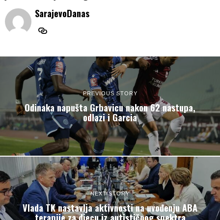
SarajevoDanas
PREVIOUS STORY
Odinaka napušta Grbavicu nakon 62 nastupa,
odlazi i Garcia
NEXT STORY
Vlada TK nastavlja aktivnosti na uvođenju ABA
terapije za djecu iz autističnog spektra