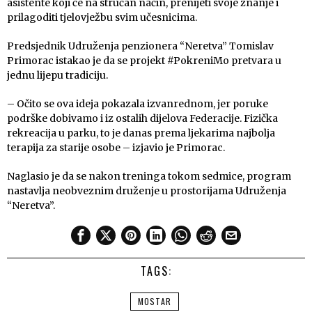
asistente koji će na stručan način, prenijeti svoje znanje i
prilagoditi tjelovježbu svim učesnicima.
Predsjednik Udruženja penzionera “Neretva” Tomislav
Primorac istakao je da se projekt #PokreniMo pretvara u
jednu lijepu tradiciju.
– Očito se ova ideja pokazala izvanrednom, jer poruke
podrške dobivamo i iz ostalih dijelova Federacije. Fizička
rekreacija u parku, to je danas prema ljekarima najbolja
terapija za starije osobe – izjavio je Primorac.
Naglasio je da se nakon treninga tokom sedmice, program
nastavlja neobveznim druženje u prostorijama Udruženja
“Neretva”.
TAGS:
MOSTAR