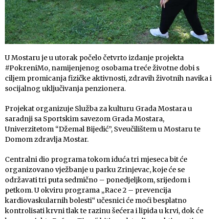
U Mostaru je u utorak počelo četvrto izdanje projekta
#PokreniMo, namijenjenog osobama treće životne dobi s
ciljem promicanja fizičke aktivnosti, zdravih životnih navika i
socijalnog uključivanja penzionera.
Projekat organizuje Služba za kulturu Grada Mostara u
saradnji sa Sportskim savezom Grada Mostara,
Univerzitetom “Džemal Bijedić”, Sveučilištem u Mostaru te
Domom zdravlja Mostar.
Centralni dio programa tokom iduća tri mjeseca bit će
organizovano vježbanje u parku Zrinjevac, koje će se
održavati tri puta sedmično – ponedjeljkom, srijedom i
petkom. U okviru programa „Race 2 – prevencija
kardiovaskularnih bolesti“ učesnici će moći besplatno
kontrolisati krvni tlak te razinu šećera i lipida u krvi, dok će