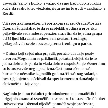
govoriti. Jasno je koliko je važno da smo treću dob izvukli iz
kuće, da svako jutro vježbaju, sigurno im to godi – zaključio je
Kordić.
Viši sportski menadžer u Sportskom savezu Grada Mostara
Dženan Šuta istakao je da se proteklih godina u prosjeku
prijavljivalo sedamdeset penzionera, s tim da je jedna grupa
od 35 ljudi bila zaista redovna na svakom treningu,
prilagođavala svoje obaveze prema treningu u parku.
– Onima koji se još nisu prijavili, poručio bih da je poziv
otvoren. Mogu nam se priključiti, pokušati, vidjeti da je to
jedna dobra ekipa, da tu vlada dobro raspoloženje. Generalno
su iskustva više nego pozitivna. Često susrećemo naše
korisnike, učesnike iz prošlih godina. Ti naši sugrađani, s
nestrpljenjem su očekivali da opet krenemo s današnjom
aktivnošću – izjavio je.
Naglasio je da su Fakultet prirodoslovno-matematičkih i
odgojnih znanosti Sveučilišta u Mostaru i Nastavnički fakultet
Univerziteta “Džemal Bijedić” ponudili svoje profesore,