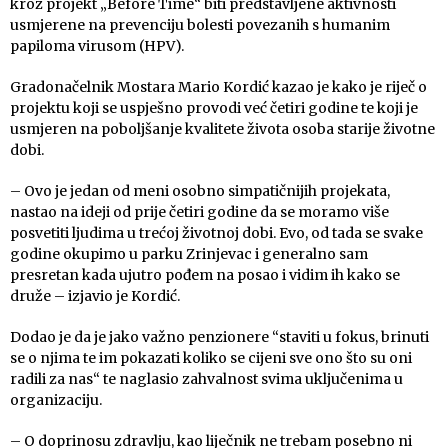
kroz projekt „Before Time“ biti predstavljene aktivnosti
usmjerene na prevenciju bolesti povezanih s humanim
papiloma virusom (HPV).
Gradonačelnik Mostara Mario Kordić kazao je kako je riječ o
projektu koji se uspješno provodi već četiri godine te koji je
usmjeren na poboljšanje kvalitete života osoba starije životne
dobi.
– Ovo je jedan od meni osobno simpatičnijih projekata,
nastao na ideji od prije četiri godine da se moramo više
posvetiti ljudima u trećoj životnoj dobi. Evo, od tada se svake
godine okupimo u parku Zrinjevac i generalno sam
presretan kada ujutro pođem na posao i vidim ih kako se
druže – izjavio je Kordić.
Dodao je da je jako važno penzionere “staviti u fokus, brinuti
se o njima te im pokazati koliko se cijeni sve ono što su oni
radili za nas“ te naglasio zahvalnost svima uključenima u
organizaciju.
– O doprinosu zdravlju, kao liječnik ne trebam posebno ni