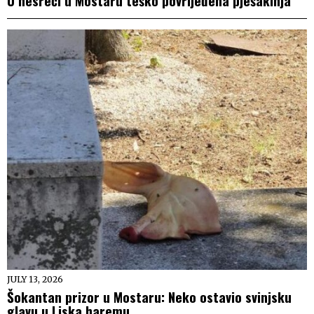
U nesreći u Mostaru teško povrijeđena pješakinja
JULY 13, 2026
Šokantan prizor u Mostaru: Neko ostavio svinjsku
glavu u Liska haremu