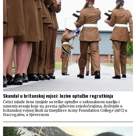
Skandal u britanskoj vojsci: Jezive optužbe regrutkinja
Četiri mlade žene iznijele su teške optužbe o seksualnom nasilju i
uznemiravanju koje su, prema njihovim svjedočenjima, doživjele u
britanskoj vojnoj školi za tinejdžere Army Foundation College (AFC) u
Harrogateu, u Sjevernom