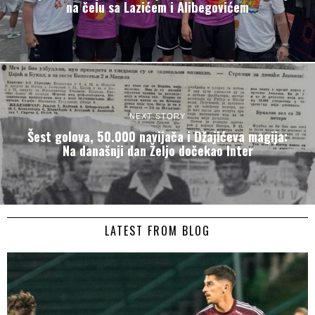
na čelu sa Lazićem i Alibegovićem
NEXT STORY
Šest golova, 50.000 navijača i Džajićeva magija:
Na današnji dan Željo dočekao Inter
LATEST FROM BLOG