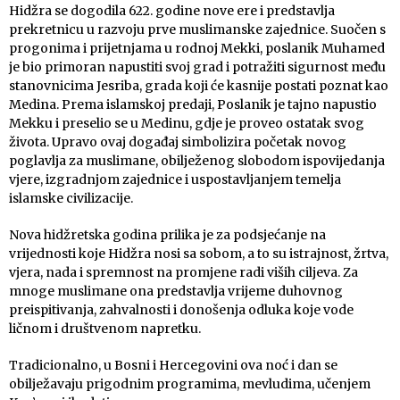
Hidžra se dogodila 622. godine nove ere i predstavlja
prekretnicu u razvoju prve muslimanske zajednice. Suočen s
progonima i prijetnjama u rodnoj Mekki, poslanik Muhamed
je bio primoran napustiti svoj grad i potražiti sigurnost među
stanovnicima Jesriba, grada koji će kasnije postati poznat kao
Medina. Prema islamskoj predaji, Poslanik je tajno napustio
Mekku i preselio se u Medinu, gdje je proveo ostatak svog
života. Upravo ovaj događaj simbolizira početak novog
poglavlja za muslimane, obilježenog slobodom ispovijedanja
vjere, izgradnjom zajednice i uspostavljanjem temelja
islamske civilizacije.
Nova hidžretska godina prilika je za podsjećanje na
vrijednosti koje Hidžra nosi sa sobom, a to su istrajnost, žrtva,
vjera, nada i spremnost na promjene radi viših ciljeva. Za
mnoge muslimane ona predstavlja vrijeme duhovnog
preispitivanja, zahvalnosti i donošenja odluka koje vode
ličnom i društvenom napretku.
Tradicionalno, u Bosni i Hercegovini ova noć i dan se
obilježavaju prigodnim programima, mevludima, učenjem