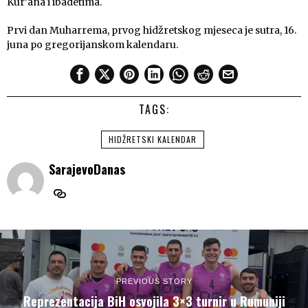
Kur’ana i ibadetima.
Prvi dan Muharrema, prvog hidžretskog mjeseca je sutra, 16.
juna po gregorijanskom kalendaru.
TAGS:
HIDŽRETSKI KALENDAR
SarajevoDanas
PREVIOUS STORY
Reprezentacija BiH osvojila 3×3 turnir u Rumuniji