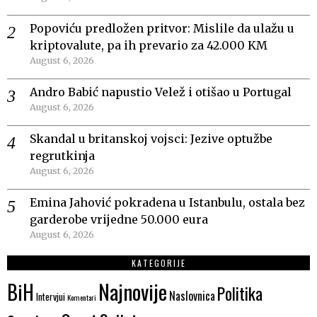
Popoviću predložen pritvor: Mislile da ulažu u
kriptovalute, pa ih prevario za 42.000 KM
August 6, 2026
Andro Babić napustio Velež i otišao u Portugal
August 6, 2026
Skandal u britanskoj vojsci: Jezive optužbe
regrutkinja
August 6, 2026
Emina Jahović pokradena u Istanbulu, ostala bez
garderobe vrijedne 50.000 eura
August 6, 2026
KATEGORIJE
Najnovije
BiH
Politika
Naslovnica
Intervjui
Komentari