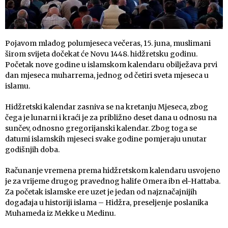
Pojavom mladog polumjeseca večeras, 15. juna, muslimani
širom svijeta dočekat će Novu 1448. hidžretsku godinu.
Početak nove godine u islamskom kalendaru obilježava prvi
dan mjeseca muharrema, jednog od četiri sveta mjeseca u
islamu.
Hidžretski kalendar zasniva se na kretanju Mjeseca, zbog
čega je lunarni i kraći je za približno deset dana u odnosu na
sunčev, odnosno gregorijanski kalendar. Zbog toga se
datumi islamskih mjeseci svake godine pomjeraju unutar
godišnjih doba.
Računanje vremena prema hidžretskom kalendaru usvojeno
je za vrijeme drugog pravednog halife Omera ibn el-Hattaba.
Za početak islamske ere uzet je jedan od najznačajnijih
događaja u historiji islama – Hidžra, preseljenje poslanika
Muhameda iz Mekke u Medinu.