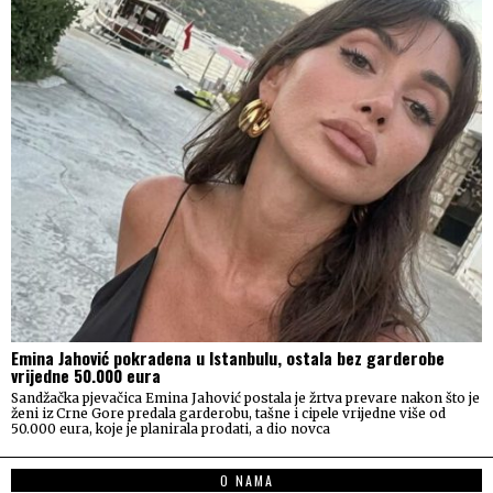
Emina Jahović pokradena u Istanbulu, ostala bez garderobe
vrijedne 50.000 eura
Sandžačka pjevačica Emina Jahović postala je žrtva prevare nakon što je
ženi iz Crne Gore predala garderobu, tašne i cipele vrijedne više od
50.000 eura, koje je planirala prodati, a dio novca
O NAMA