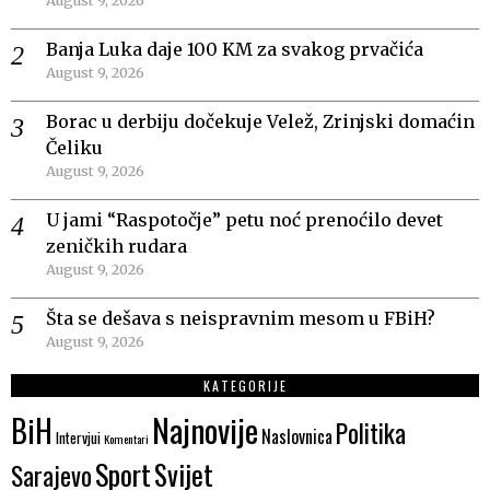
Banja Luka daje 100 KM za svakog prvačića
August 9, 2026
Borac u derbiju dočekuje Velež, Zrinjski domaćin
Čeliku
August 9, 2026
U jami “Raspotočje” petu noć prenoćilo devet
zeničkih rudara
August 9, 2026
Šta se dešava s neispravnim mesom u FBiH?
August 9, 2026
KATEGORIJE
Najnovije
BiH
Politika
Naslovnica
Intervjui
Komentari
Sport
Svijet
Sarajevo