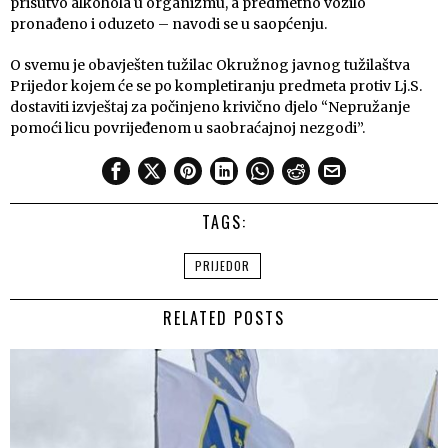
prisutvo alkohola u organizmu, a predmetno vozilo
pronađeno i oduzeto – navodi se u saopćenju.
O svemu je obavješten tužilac Okružnog javnog tužilaštva
Prijedor kojem će se po kompletiranju predmeta protiv Lj.S.
dostaviti izvještaj za počinjeno krivično djelo “Nepružanje
pomoći licu povrijeđenom u saobraćajnoj nezgodi”.
TAGS:
PRIJEDOR
RELATED POSTS