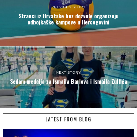
PREVIOUS STORY
Stranci iz Hrvatske bez dozvole organizuju
odbojkaške kampove u Hercegovini
NEXT STORY
Sedam medalja za Ismaila Barlova i Ismaila Zulfića
LATEST FROM BLOG