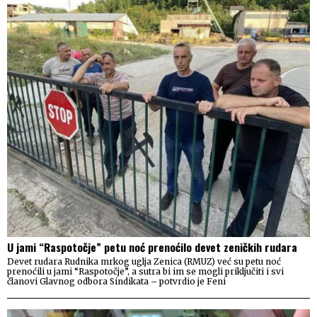
U jami “Raspotočje” petu noć prenoćilo devet zeničkih rudara
Devet rudara Rudnika mrkog uglja Zenica (RMUZ) već su petu noć
prenoćili u jami “Raspotočje”, a sutra bi im se mogli priključiti i svi
članovi Glavnog odbora Sindikata – potvrdio je Feni