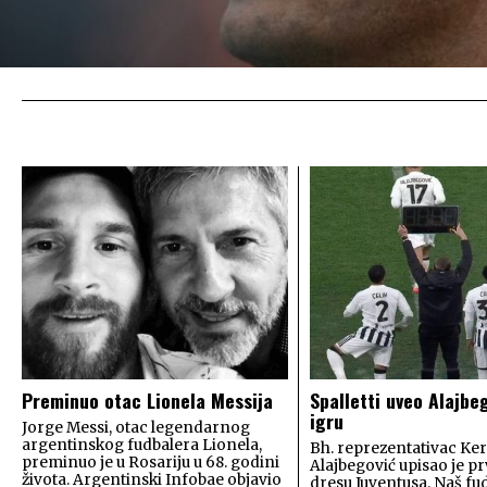
Preminuo otac Lionela Messija
Spalletti uveo Alajbe
igru
Jorge Messi, otac legendarnog
argentinskog fudbalera Lionela,
Bh. reprezentativac Ke
preminuo je u Rosariju u 68. godini
Alajbegović upisao je p
života. Argentinski Infobae objavio
dresu Juventusa. Naš fud