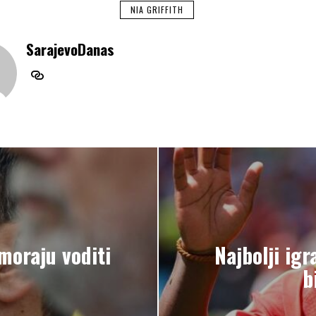
NIA GRIFFITH
SarajevoDanas
moraju voditi
Najbolji ig
b