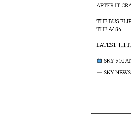
AFTER IT CR
THE BUS FLI
THE A484.
LATEST:
HTTP
SKY 501 
— SKY NEWS