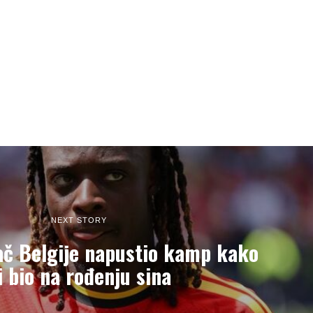
NEXT STORY
rač Belgije napustio kamp kako
i bio na rođenju sina