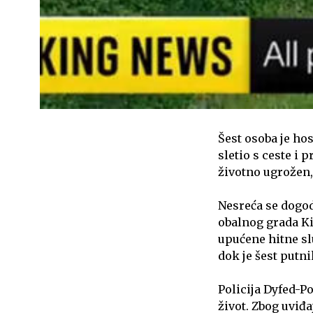
Šest osoba je ho
sletio s ceste i 
životno ugrožen,
Nesreća se dogod
obalnog grada Ki
upućene hitne slu
dok je šest putn
Policija Dyfed-P
život. Zbog uviđa