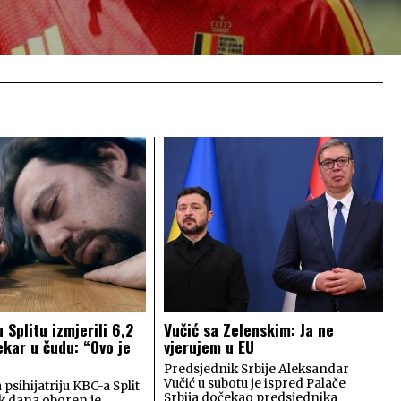
 Splitu izmjerili 6,2
Vučić sa Zelenskim: Ja ne
ekar u čudu: “Ovo je
vjerujem u EU
Predsjednik Srbije Aleksandar
Vučić u subotu je ispred Palače
 psihijatriju KBC-a Split
Srbija dočekao predsjednika
ak dana oboren je