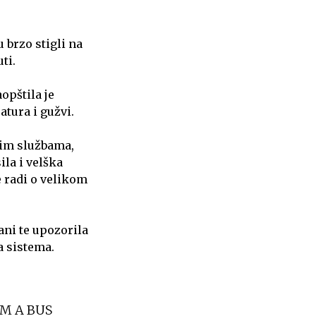
 brzo stigli na
ti.
opštila je
tura i gužvi.
nim službama,
ila i velška
e radi o velikom
ani te upozorila
 sistema.
M A BUS