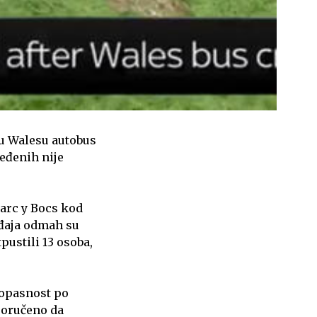
 u Walesu autobus
jeđenih nije
Parc y Bocs kod
ađaja odmah su
pustili 13 osoba,
 opasnost po
eporučeno da