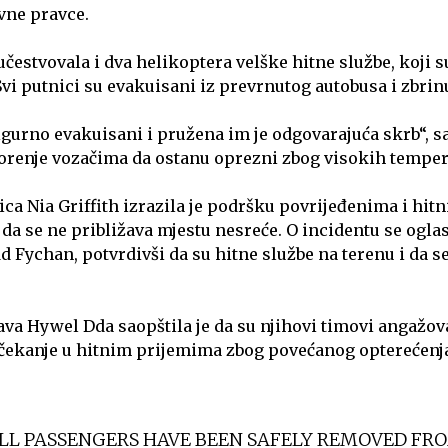
ivne pravce.
čestvovala i dva helikoptera velške hitne službe, koji su
vi putnici su evakuisani iz prevrnutog autobusa i zbrinu
igurno evakuisani i pružena im je odgovarajuća skrb“, sa
zorenje vozačima da ostanu oprezni zbog visokih tempera
ca Nia Griffith izrazila je podršku povrijeđenima i hit
da se ne približava mjestu nesreće. O incidentu se oglas
d Fychan, potvrdivši da su hitne službe na terenu i da s
va Hywel Dda saopštila je da su njihovi timovi angažov
čekanje u hitnim prijemima zbog povećanog opterećenja
LL PASSENGERS HAVE BEEN SAFELY REMOVED FRO