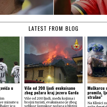
LATEST FROM BLOG
govića u
Više od 200 ljudi evakuisano
Muškarcu u
zbog požara kraj jezera Garda
promila, lj
strašno”
rim
Više od 200 ljudi, među kojima i
rve minute u
brojni turisti, evakuisano je zbog
Na Klinici za
baler je u
velikog šumskog požara u blizini
prije deset