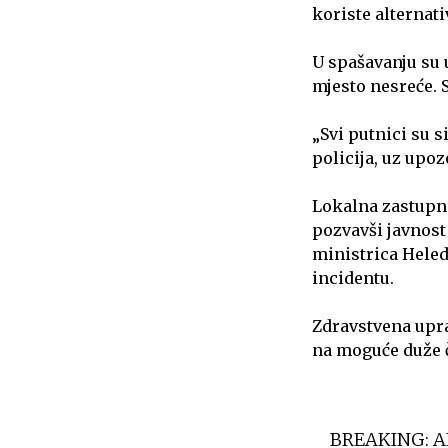
koriste alternat
U spašavanju su u
mjesto nesreće. S
„Svi putnici su s
policija, uz upo
Lokalna zastupni
pozvavši javnost 
ministrica Heled
incidentu.
Zdravstvena upra
na moguće duže 
BREAKING: A