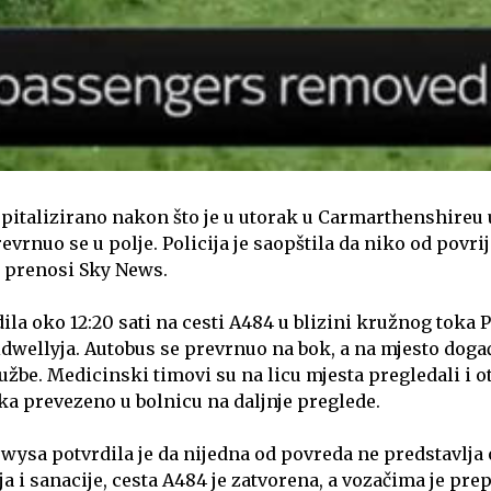
spitalizirano nakon što je u utorak u Carmarthenshireu
prevrnuo se u polje. Policija je saopštila da niko od povri
 prenosi Sky News.
ila oko 12:20 sati na cesti A484 u blizini kružnog toka 
dwellyja. Autobus se prevrnuo na bok, a na mjesto dog
žbe. Medicinski timovi su na licu mjesta pregledali i ot
ika prevezeno u bolnicu na daljnje preglede.
owysa potvrdila je da nijedna od povreda ne predstavlja
ja i sanacije, cesta A484 je zatvorena, a vozačima je pr