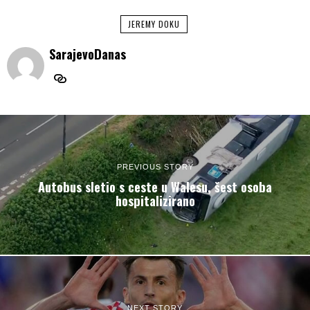
JEREMY DOKU
SarajevoDanas
PREVIOUS STORY
Autobus sletio s ceste u Walesu, šest osoba
hospitalizirano
NEXT STORY