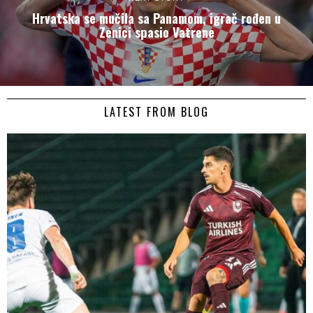
Hrvatska se mučila sa Panamom, igrač rođen u
Zenici spasio Vatrene
LATEST FROM BLOG