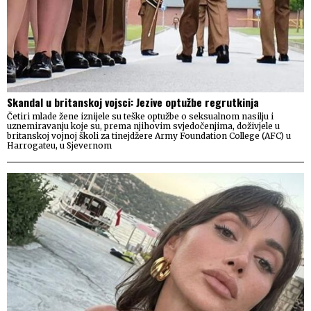
Skandal u britanskoj vojsci: Jezive optužbe regrutkinja
Četiri mlade žene iznijele su teške optužbe o seksualnom nasilju i
uznemiravanju koje su, prema njihovim svjedočenjima, doživjele u
britanskoj vojnoj školi za tinejdžere Army Foundation College (AFC) u
Harrogateu, u Sjevernom