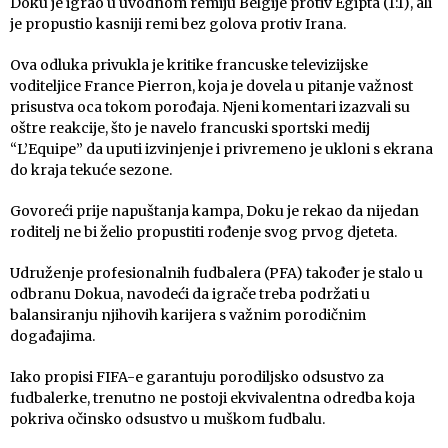
Doku je igrao u uvodnom remiju Belgije protiv Egipta (1:1), ali
je propustio kasniji remi bez golova protiv Irana.
Ova odluka privukla je kritike francuske televizijske
voditeljice France Pierron, koja je dovela u pitanje važnost
prisustva oca tokom porođaja. Njeni komentari izazvali su
oštre reakcije, što je navelo francuski sportski medij
“L’Equipe” da uputi izvinjenje i privremeno je ukloni s ekrana
do kraja tekuće sezone.
Govoreći prije napuštanja kampa, Doku je rekao da nijedan
roditelj ne bi želio propustiti rođenje svog prvog djeteta.
Udruženje profesionalnih fudbalera (PFA) također je stalo u
odbranu Dokua, navodeći da igrače treba podržati u
balansiranju njihovih karijera s važnim porodičnim
događajima.
Iako propisi FIFA-e garantuju porodiljsko odsustvo za
fudbalerke, trenutno ne postoji ekvivalentna odredba koja
pokriva očinsko odsustvo u muškom fudbalu.