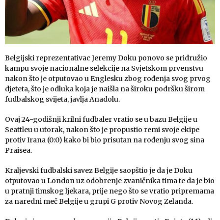
Belgijski reprezentativac Jeremy Doku ponovo se pridružio
kampu svoje nacionalne selekcije na Svjetskom prvenstvu
nakon što je otputovao u Englesku zbog rođenja svog prvog
djeteta, što je odluka koja je naišla na široku podršku širom
fudbalskog svijeta, javlja Anadolu.
Ovaj 24-godišnji krilni fudbaler vratio se u bazu Belgije u
Seattleu u utorak, nakon što je propustio remi svoje ekipe
protiv Irana (0:0) kako bi bio prisutan na rođenju svog sina
Praisea.
Kraljevski fudbalski savez Belgije saopštio je da je Doku
otputovao u London uz odobrenje zvaničnika tima te da je bio
u pratnji timskog ljekara, prije nego što se vratio pripremama
za naredni meč Belgije u grupi G protiv Novog Zelanda.