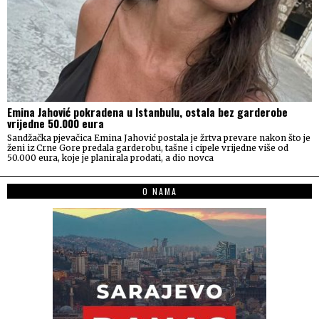
Emina Jahović pokradena u Istanbulu, ostala bez garderobe
vrijedne 50.000 eura
Sandžačka pjevačica Emina Jahović postala je žrtva prevare nakon što je
ženi iz Crne Gore predala garderobu, tašne i cipele vrijedne više od
50.000 eura, koje je planirala prodati, a dio novca
O NAMA