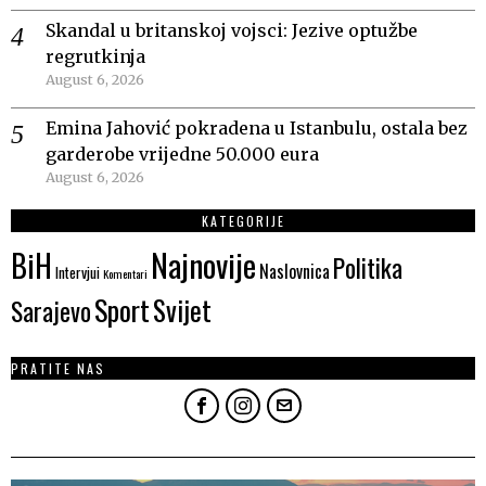
Skandal u britanskoj vojsci: Jezive optužbe
regrutkinja
August 6, 2026
Emina Jahović pokradena u Istanbulu, ostala bez
garderobe vrijedne 50.000 eura
August 6, 2026
KATEGORIJE
Najnovije
BiH
Politika
Naslovnica
Intervjui
Komentari
Sport
Svijet
Sarajevo
PRATITE NAS