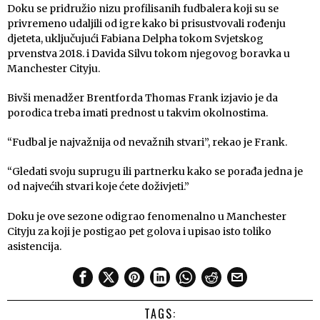
Doku se pridružio nizu profilisanih fudbalera koji su se
privremeno udaljili od igre kako bi prisustvovali rođenju
djeteta, uključujući Fabiana Delpha tokom Svjetskog
prvenstva 2018. i Davida Silvu tokom njegovog boravka u
Manchester Cityju.
Bivši menadžer Brentforda Thomas Frank izjavio je da
porodica treba imati prednost u takvim okolnostima.
“Fudbal je najvažnija od nevažnih stvari”, rekao je Frank.
“Gledati svoju suprugu ili partnerku kako se porađa jedna je
od najvećih stvari koje ćete doživjeti.”
Doku je ove sezone odigrao fenomenalno u Manchester
Cityju za koji je postigao pet golova i upisao isto toliko
asistencija.
TAGS: