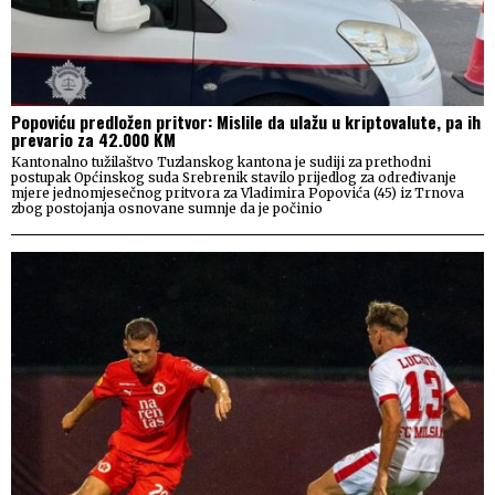
Popoviću predložen pritvor: Mislile da ulažu u kriptovalute, pa ih
prevario za 42.000 KM
Kantonalno tužilaštvo Tuzlanskog kantona je sudiji za prethodni
postupak Općinskog suda Srebrenik stavilo prijedlog za određivanje
mjere jednomjesečnog pritvora za Vladimira Popovića (45) iz Trnova
zbog postojanja osnovane sumnje da je počinio