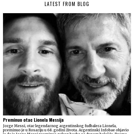
LATEST FROM BLOG
Preminuo otac Lionela Messija
Jorge Messi, otac legendarnog argentinskog fudbalera Lionela,
preminuo je u Rosariju u 68. godini života. Argentinski Infobae objavio