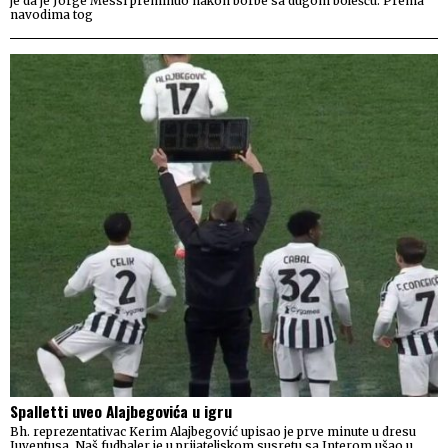
je da je Jorge Messi preminuo nakon borbe sa dugom bolešću. Prema
navodima tog
Spalletti uveo Alajbegovića u igru
Bh. reprezentativac Kerim Alajbegović upisao je prve minute u dresu
Juventusa. Naš fudbaler je u prijateljskom susretu sa Interom ušao u