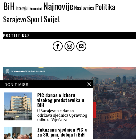
Najnovije
BiH
Politika
Naslovnica
Intervjui
Komentari
Sport
Svijet
Sarajevo
PRATITE NAS
DON'T MISS
PIC danas o izboru
visokog predstavnika u
BiH
U Sarajevu se danas
održava sjednica Upravnog
odbora Vijeća za
Zakazana sjednica PIC-a
za 30. juni, dobija li BiH