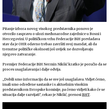
Pitanje izbora novog visokog predstavnika ponovo je
otvorilo raspravu o ulozi međunarodne zajednice u Bosni i
Hercegovini. U političkom vrhu Federacije BiH prevladava
stav da je OHR odavno trebao završiti svoj mandat, ali da
trenutne političke okolnosti još uvijek ne dozvoljavaju
njegovo zatvaranje.
Premijer Federacije BiH Nermin Nikšić kratko je poručio da se
proces usaglašavanja i dalje odvija.
„Dobili smo informaciju da se sve još usaglašava. Vidjet ćemo,
imali smo određene sastanke i s aktuelnim visokim
predstavnikom Evropske komisije, pa ćemo vidjeti kako će se
situacija dalje razvijati“, rekao je Nikšić, prenosi
BHT
.