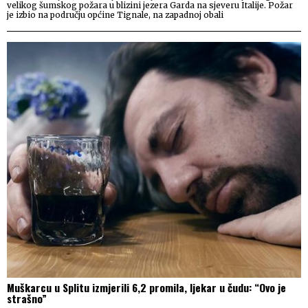
velikog šumskog požara u blizini jezera Garda na sjeveru Italije. Požar
je izbio na području općine Tignale, na zapadnoj obali
Muškarcu u Splitu izmjerili 6,2 promila, ljekar u čudu: “Ovo je
strašno”