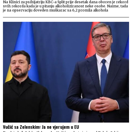
Na Klinici za psihijatriju KBC-a Split prije desetak dana oboren je rekord
svih rekorda kada je u pitanju alkoholiziranost neke osobe. Naime, tada
je na opservaciju doveden muškarac sa 6,2 promila alkohola
Vučić sa Zelenskim: Ja ne vjerujem u EU