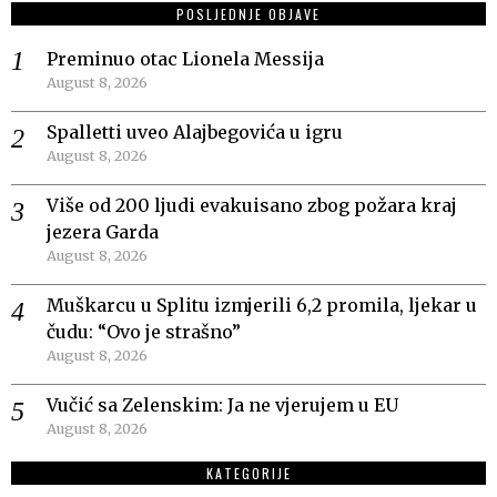
POSLJEDNJE OBJAVE
Preminuo otac Lionela Messija
August 8, 2026
Spalletti uveo Alajbegovića u igru
August 8, 2026
Više od 200 ljudi evakuisano zbog požara kraj
jezera Garda
August 8, 2026
Muškarcu u Splitu izmjerili 6,2 promila, ljekar u
čudu: “Ovo je strašno”
August 8, 2026
Vučić sa Zelenskim: Ja ne vjerujem u EU
August 8, 2026
KATEGORIJE