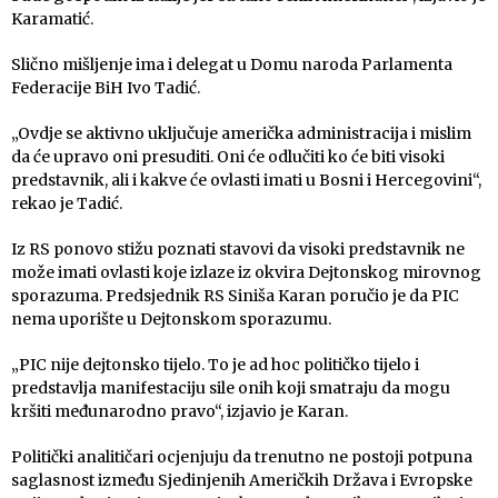
Karamatić.
Slično mišljenje ima i delegat u Domu naroda Parlamenta
Federacije BiH Ivo Tadić.
„Ovdje se aktivno uključuje američka administracija i mislim
da će upravo oni presuditi. Oni će odlučiti ko će biti visoki
predstavnik, ali i kakve će ovlasti imati u Bosni i Hercegovini“,
rekao je Tadić.
Iz RS ponovo stižu poznati stavovi da visoki predstavnik ne
može imati ovlasti koje izlaze iz okvira Dejtonskog mirovnog
sporazuma. Predsjednik RS Siniša Karan poručio je da PIC
nema uporište u Dejtonskom sporazumu.
„PIC nije dejtonsko tijelo. To je ad hoc političko tijelo i
predstavlja manifestaciju sile onih koji smatraju da mogu
kršiti međunarodno pravo“, izjavio je Karan.
Politički analitičari ocjenjuju da trenutno ne postoji potpuna
saglasnost između Sjedinjenih Američkih Država i Evropske