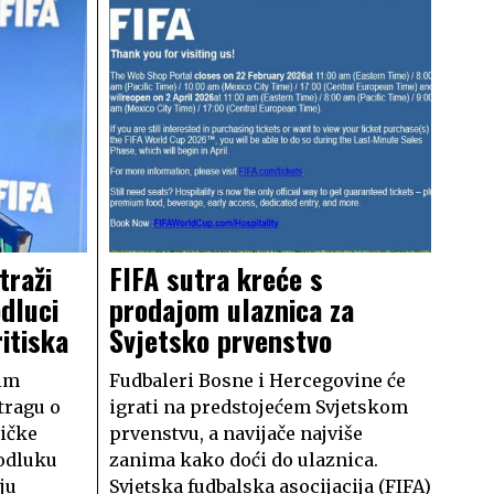
traži
FIFA sutra kreće s
odluci
prodajom ulaznica za
itiska
Svjetsko prvenstvo
kim
Fudbaleri Bosne i Hercegovine će
tragu o
igrati na predstojećem Svjetskom
ričke
prvenstvu, a navijače najviše
 odluku
zanima kako doći do ulaznica.
ju
Svjetska fudbalska asocijacija (FIFA)