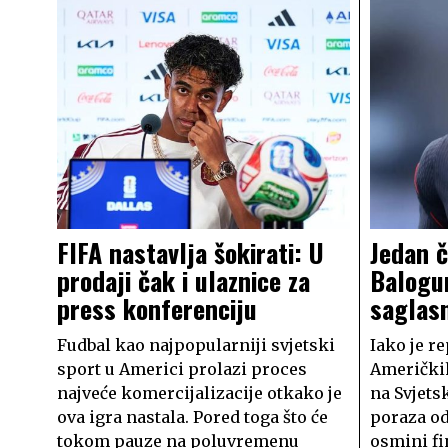
FIFA nastavlja šokirati: U
Jedan č
prodaji čak i ulaznice za
Balogun
press konferenciju
saglasn
Fudbal kao najpopularniji svjetski
Iako je r
sport u Americi prolazi proces
Američkih
najveće komercijalizacije otkako je
na Svjet
ova igra nastala. Pored toga što će
poraza od
tokom pauze na poluvremenu
osmini fi