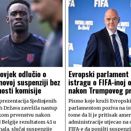
ovjek odlučio o
Evropski parlament 
ovoj suspenziji bez
istragu o FIFA-inoj 
osti komisije
nakon Trumpovog pr
eprezentacija Sjedinjenih
Pismo koje kruži Evrops
 Država završila nastup
parlamentom poziva na is
skom prvenstvu nakon
tome da li je pritisak ame
 Belgije rezultatom 4:1 u
administracije utjecao na
nala, slučaj suspenzije
FIFA-e da poništi suspenzi