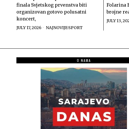
finala Svjetskog prvenstva biti
Folarina 
organizovan gotovo polusatni
brojne re
koncert,
JULY 13, 20
JULY 17, 2026
NAJNOVIJE
·
SPORT
O NAMA