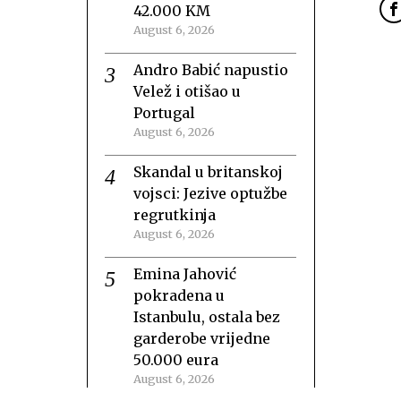
42.000 KM
August 6, 2026
Andro Babić napustio
Velež i otišao u
Portugal
August 6, 2026
Skandal u britanskoj
vojsci: Jezive optužbe
regrutkinja
August 6, 2026
Emina Jahović
pokradena u
Istanbulu, ostala bez
garderobe vrijedne
50.000 eura
August 6, 2026