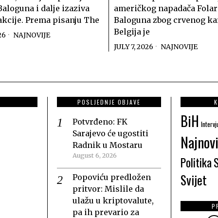
Baloguna i dalje izaziva
američkog napadača Folar
akcije. Prema pisanju The
Baloguna zbog crvenog ka
Belgija je
26
NAJNOVIJE
JULY 7, 2026
NAJNOVIJE
POSLJEDNJE OBJAVE
K
BiH
Potvrđeno: FK
Intervj
Sarajevo će ugostiti
Najnovi
Radnik u Mostaru
August 6, 2026
Politika
Svijet
Popoviću predložen
pritvor: Mislile da
ulažu u kriptovalute,
P
pa ih prevario za