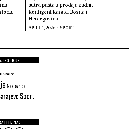
ina
sutra pušta u prodaju zadnji
rtona.
kontigent karata. Bosna i
Hercegovina
APRIL 1, 2026
SPORT
ATEGORIJE
ui
Komentari
je
Naslovnica
Sport
Sarajevo
RATITE NAS