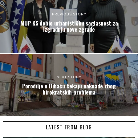
PREVIOUS STORY
MUP KS dobio urbanističku saglasnost za
izgradnju nove zgrade
NEXT STORY
Porodilje u Bihaću čekaju naknade zbog
birokratskih problema
LATEST FROM BLOG