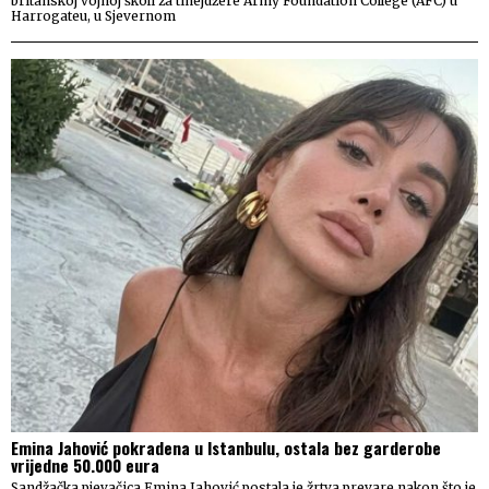
britanskoj vojnoj školi za tinejdžere Army Foundation College (AFC) u
Harrogateu, u Sjevernom
Emina Jahović pokradena u Istanbulu, ostala bez garderobe
vrijedne 50.000 eura
Sandžačka pjevačica Emina Jahović postala je žrtva prevare nakon što je