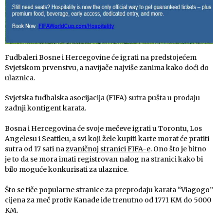
Fudbaleri Bosne i Hercegovine će igrati na predstojećem
Svjetskom prvenstvu, a navijače najviše zanima kako doći do
ulaznica.
Svjetska fudbalska asocijacija (FIFA) sutra pušta u prodaju
zadnji kontigent karata.
Bosna i Hercegovina će svoje mečeve igrati u Torontu, Los
Angelesu i Seattleu, a svi koji žele kupiti karte morat će pratiti
sutra od 17 sati na
zvaničnoj stranici FIFA-e
. Ono što je bitno
je to da se mora imati registrovan nalog na stranici kako bi
bilo moguće konkurisati za ulaznice.
Što se tiče popularne stranice za preprodaju karata “Viagogo”
cijena za meč protiv Kanade ide trenutno od 1771 KM do 5000
KM.