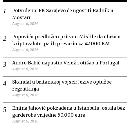
Potvrđeno: FK Sarajevo će ugostiti Radnik u
Mostaru
August 6, 2026
Popoviću predložen pritvor: Mislile da ulažu u
kriptovalute, pa ih prevario za 42.000 KM
August 6, 2026
Andro Babić napustio Velež i otišao u Portugal
August 6, 2026
Skandal u britanskoj vojsci: Jezive optužbe
regrutkinja
August 6, 2026
Emina Jahović pokradena u Istanbulu, ostala bez
garderobe vrijedne 50.000 eura
August 6, 2026