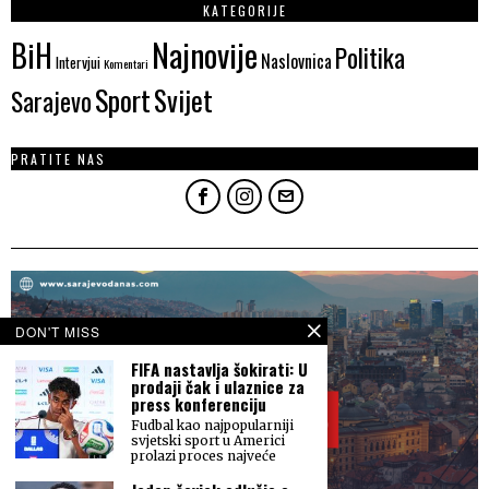
KATEGORIJE
Najnovije
BiH
Politika
Naslovnica
Intervjui
Komentari
Sport
Svijet
Sarajevo
PRATITE NAS
DON'T MISS
FIFA nastavlja šokirati: U
prodaji čak i ulaznice za
press konferenciju
Fudbal kao najpopularniji
svjetski sport u Americi
prolazi proces najveće