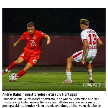
Andro Babić napustio Velež i otišao u Portugal
Fudbalski klub Velež Mostar potvrdio je da Andro Babić više nije član
mostarskog kluba, nakon što je vezni fudbaler realizovao transfer u
portugalski Academico Viseu. Dvadesetjednogodišnji veznjak tako će