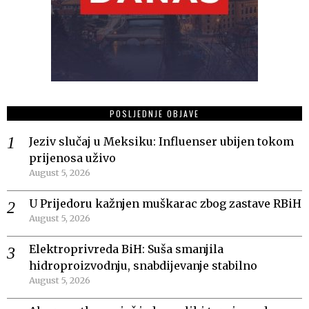
POSLJEDNJE OBJAVE
Jeziv slučaj u Meksiku: Influenser ubijen tokom
prijenosa uživo
August 5, 2026
U Prijedoru kažnjen muškarac zbog zastave RBiH
August 5, 2026
Elektroprivreda BiH: Suša smanjila
hidroproizvodnju, snabdijevanje stabilno
August 5, 2026