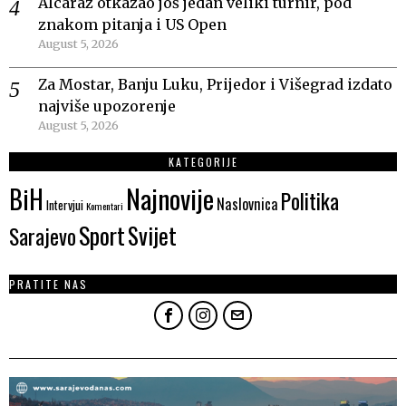
Alcaraz otkazao još jedan veliki turnir, pod
znakom pitanja i US Open
August 5, 2026
Za Mostar, Banju Luku, Prijedor i Višegrad izdato
najviše upozorenje
August 5, 2026
KATEGORIJE
Najnovije
BiH
Politika
Naslovnica
Intervjui
Komentari
Sport
Svijet
Sarajevo
PRATITE NAS