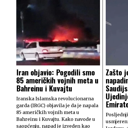
Iran objavio: Pogodili smo
Zašto j
85 američkih vojnih meta u
napadi
Bahreinu i Kuvajtu
Saudijs
Ujedin
Iranska Islamska revolucionarna
Emirat
garda (IRGC) objavila je da je napala
85 američkih vojnih meta u
Posljednji
Bahreinu i Kuvajtu. Kako navode u
usmjereni
saopćenju, napad je izveden kao