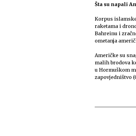
Šta su napali Am
Korpus islamske 
raketama i drono
Bahreinu i zračn
ometanja američk
Američke su snag
malih brodova k
u Hormuškom more
zapovjedništvo (