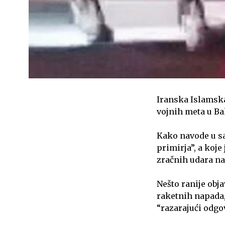
Iranska Islamska
vojnih meta u Ba
Kako navode u sa
primirja”, a koj
zračnih udara na
Nešto ranije obja
raketnih napada,
“razarajući odgo