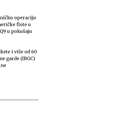
dničku operaciju
eričke flote u
MQ9 u pokušaju
ete i više od 60
ne garde (IRGC)
lne