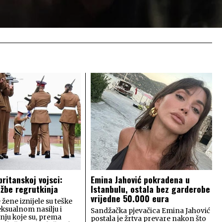
britanskoj vojsci:
Emina Jahović pokradena u
užbe regrutkinja
Istanbulu, ostala bez garderobe
vrijedne 50.000 eura
 žene iznijele su teške
eksualnom nasilju i
Sandžačka pjevačica Emina Jahović
ju koje su, prema
postala je žrtva prevare nakon što