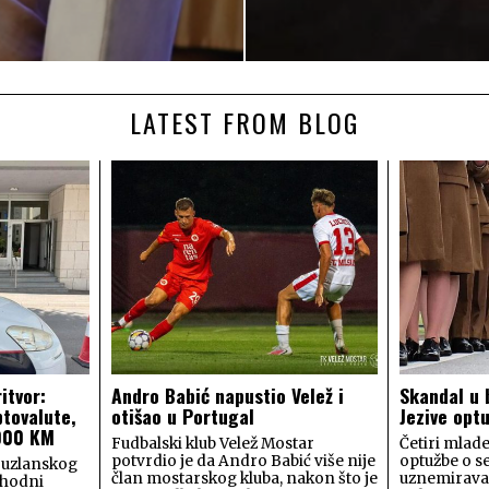
LATEST FROM BLOG
itvor:
Andro Babić napustio Velež i
Skandal u 
ptovalute,
otišao u Portugal
Jezive opt
.000 KM
Fudbalski klub Velež Mostar
Četiri mlade
potvrdio je da Andro Babić više nije
optužbe o s
Tuzlanskog
član mostarskog kluba, nakon što je
uznemiravan
thodni