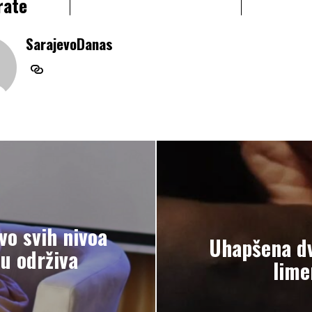
rate
SarajevoDanas
vo svih nivoa
Uhapšena dv
 u održiva
lime