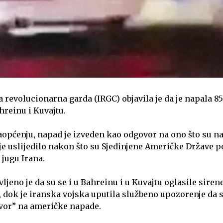
 revolucionarna garda (IRGC) objavila je da je napala 8
hreinu i Kuvajtu.
općenju, napad je izveden kao odgovor na ono što su n
e je uslijedilo nakon što su Sjedinjene Američke Države 
 jugu Irana.
vljeno je da su se i u Bahreinu i u Kuvajtu oglasile sire
 dok je iranska vojska uputila službeno upozorenje da
vor” na američke napade.