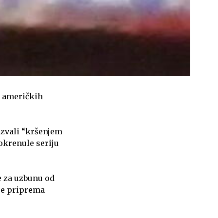
5 američkih
azvali “kršenjem
pokrenule seriju
ne za uzbunu od
 se priprema