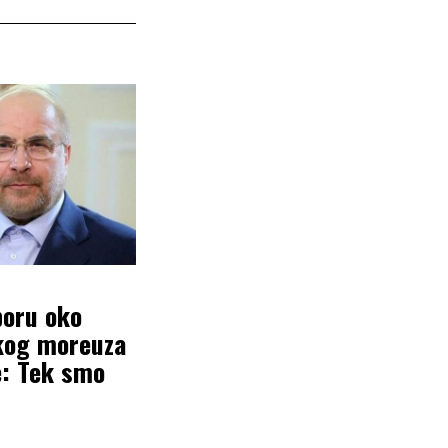
poru oko
og moreuza
e: Tek smo