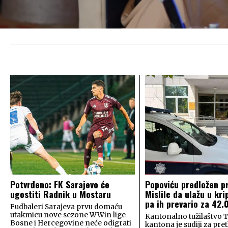
Potvrđeno: FK Sarajevo će
Popoviću predložen pr
ugostiti Radnik u Mostaru
Mislile da ulažu u kri
pa ih prevario za 42
Fudbaleri Sarajeva prvu domaću
utakmicu nove sezone WWin lige
Kantonalno tužilaštvo 
Bosne i Hercegovine neće odigrati
kantona je sudiji za pre