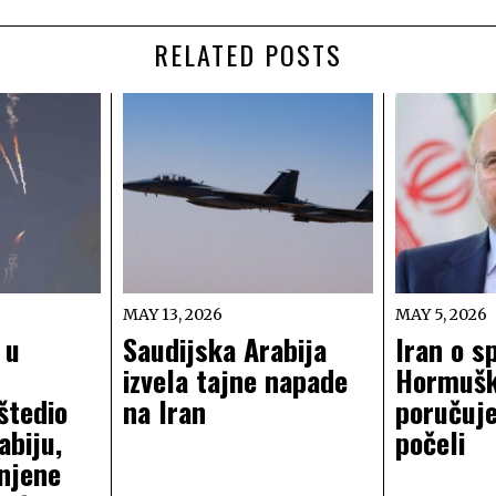
RELATED POSTS
MAY 13, 2026
MAY 5, 2026
 u
Saudijska Arabija
Iran o s
izvela tajne napade
Hormušk
štedio
na Iran
poručuj
abiju,
počeli
injene