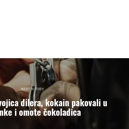
NEXT STORY
ojica dilera, kokain pakovali u
nke i omote čokoladica