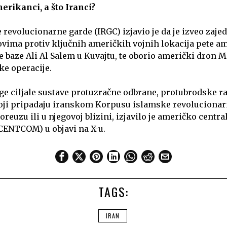
erikanci, a što Iranci?
revolucionarne garde (IRGC) izjavio je da je izveo zaje
vima protiv ključnih američkih vojnih lokacija pete am
e baze Ali Al Salem u Kuvajtu, te oborio američki dron 
e operacije.
e ciljale sustave protuzračne odbrane, protubrodske rak
oji pripadaju iranskom Korpusu islamske revolucionar
uzu ili u njegovoj blizini, izjavilo je američko centra
CENTCOM) u objavi na X-u.
TAGS:
IRAN