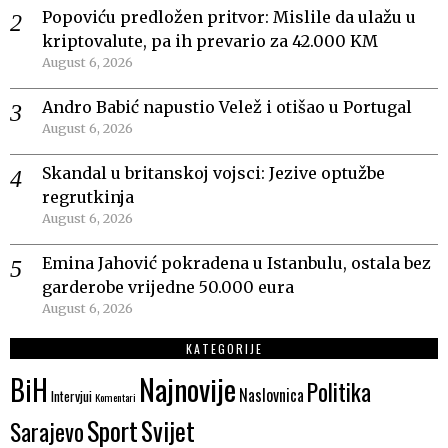
Popoviću predložen pritvor: Mislile da ulažu u
kriptovalute, pa ih prevario za 42.000 KM
August 6, 2026
Andro Babić napustio Velež i otišao u Portugal
August 6, 2026
Skandal u britanskoj vojsci: Jezive optužbe
regrutkinja
August 6, 2026
Emina Jahović pokradena u Istanbulu, ostala bez
garderobe vrijedne 50.000 eura
August 6, 2026
KATEGORIJE
Najnovije
BiH
Politika
Naslovnica
Intervjui
Komentari
Sport
Svijet
Sarajevo