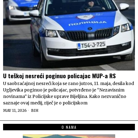
U teškoj nesreći poginuo policajac MUP-a RS
U saobraćajnoj nesreći koja se rano jutros, 11. maja, desila kod
Ugljevika poginuo je policajac, potvrđeno je “Nezavisnim
novinama” iz Policijske uprave Bijeljina. Kako nezvanično
saznaje ovaj medij, riječ je o policijskom
MAY 11, 2026
BIH
O NAMA