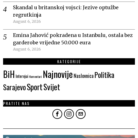
Skandal u britanskoj vojsci: Jezive optužbe
regrutkinja
August 6, 2026
Emina Jahović pokradena u Istanbulu, ostala bez
garderobe vrijedne 50.000 eura
August 6, 2026
KATEGORIJE
Najnovije
BiH
Politika
Naslovnica
Intervjui
Komentari
Sport
Svijet
Sarajevo
PRATITE NAS