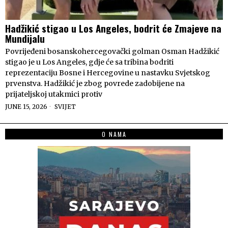
Hadžikić stigao u Los Angeles, bodrit će Zmajeve na
Mundijalu
Povrijeđeni bosanskohercegovački golman Osman Hadžikić
stigao je u Los Angeles, gdje će sa tribina bodriti
reprezentaciju Bosne i Hercegovine u nastavku Svjetskog
prvenstva. Hadžikić je zbog povrede zadobijene na
prijateljskoj utakmici protiv
JUNE 15, 2026
SVIJET
O NAMA