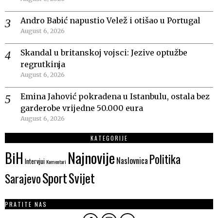
Andro Babić napustio Velež i otišao u Portugal
August 6, 2026
Skandal u britanskoj vojsci: Jezive optužbe
regrutkinja
August 6, 2026
Emina Jahović pokradena u Istanbulu, ostala bez
garderobe vrijedne 50.000 eura
August 6, 2026
KATEGORIJE
Najnovije
BiH
Politika
Naslovnica
Intervjui
Komentari
Sport
Svijet
Sarajevo
PRATITE NAS